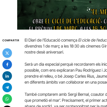
El Diari de l’Educació comença
El cicle de l’edu
COMPARTIR
divendres 1 de març a les 18:30 als cinemes Gir
nostre desè aniversari.
Serà un dia especial perquè recordarem els inic
possible, com ens explicaran Pau Rodríguez i Jo
prendre el relleu, o bé Josep Carles Rius, Jau
en diferents àmbits van col·laborar en una pos
També comptarem amb Sergi Bernal, coautor del 
que prometió el mar’. Precisament, el primer ac
abans de sortir), va ser protagonitzat per la ma