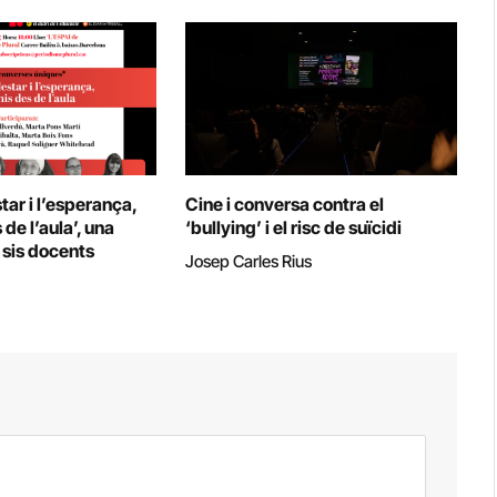
tar i l’esperança,
Cine i conversa contra el
de l’aula’, una
‘bullying’ i el risc de suïcidi
sis docents
Josep Carles Rius