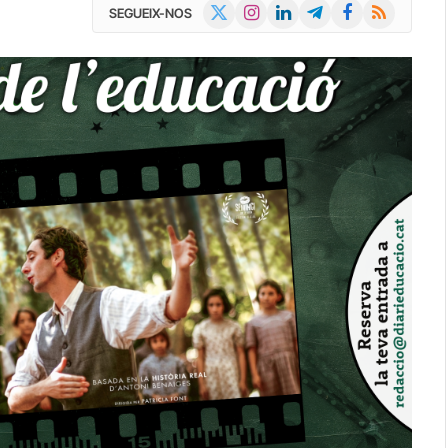
X
Instagram
LinkedIn
Telegram
Facebook
RSS
SEGUEIX-NOS
(Twitter)