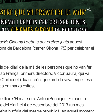
cació: Cinema i debats per créixer junts
aquest
ona de Barcelona (carrer Girona 175) per celebrar el
is del diari de la mà de les persones que ho van fer
ão França, primers directors; Víctor Saura, qui va
me Carbonell i Juan León, que amb la seva expertesa
ada en marxa exitosa.
llibre ‘El mar será. Antoni Benaiges. El maestro
te del diari, el 4 de desembre del 2013 (un mes
teixa història del mestre republicà, en aquell moment