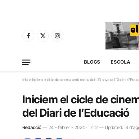
Facebook
X
Instagram
(Twitter)
BLOGS
ESCOLA
Inici
»
Iniciem el cicle de cinema amb motiu dels 10 anys del Diari de l’Educ
Iniciem el cicle de cin
del Diari de l’Educació
Redacció
24 - febrer - 2024 · 17:12
Updated:
8 d'ag