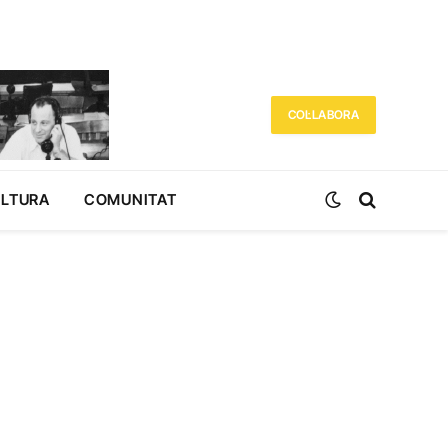
COL·LABORA
ULTURA
COMUNITAT