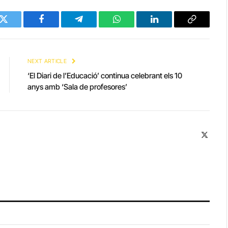
Twitter
Facebook
Telegram
WhatsApp
LinkedIn
Copy
Link
NEXT ARTICLE
‘El Diari de l’Educació’ continua celebrant els 10
anys amb ‘Sala de profesores’
X
(Twitte