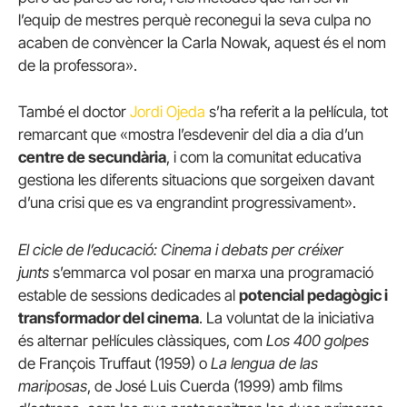
l’equip de mestres perquè reconegui la seva culpa no
acaben de convèncer la Carla Nowak, aquest és el nom
de la professora».
També el doctor
Jordi Ojeda
s’ha referit a la pel·lícula, tot
remarcant que «mostra l’esdevenir del dia a dia d’un
centre de secundària
, i com la comunitat educativa
gestiona les diferents situacions que sorgeixen davant
d’una crisi que es va engrandint progressivament».
El cicle de l’educació: Cinema i debats per créixer
junts
s’emmarca vol posar en marxa una programació
estable de sessions dedicades al
potencial pedagògic i
transformador del cinema
. La voluntat de la iniciativa
és alternar pel·lícules clàssiques, com
Los
400 golpes
de François Truffaut (1959) o
La lengua de las
mariposas
, de José Luis Cuerda (1999) amb films