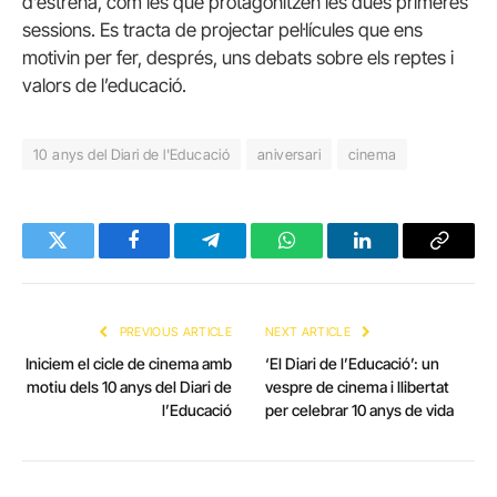
d’estrena, com les que protagonitzen les dues primeres
sessions. Es tracta de projectar pel·lícules que ens
motivin per fer, després, uns debats sobre els reptes i
valors de l’educació.
10 anys del Diari de l'Educació
aniversari
cinema
Twitter
Facebook
Telegram
WhatsApp
LinkedIn
Copy
Link
PREVIOUS ARTICLE
NEXT ARTICLE
Iniciem el cicle de cinema amb
‘El Diari de l’Educació’: un
motiu dels 10 anys del Diari de
vespre de cinema i llibertat
l’Educació
per celebrar 10 anys de vida