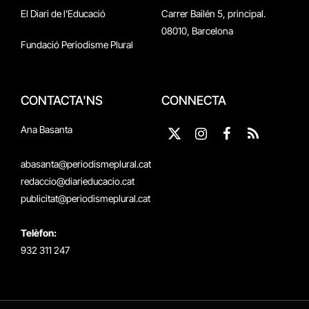
El Diari de l'Educació
Carrer Bailén 5, principal.
08010, Barcelona
Fundació Periodisme Plural
CONTACTA'NS
CONNECTA
Ana Basanta
X
Instagram
Facebook
RSS
(Twitter)
abasanta@periodismeplural.cat
redaccio@diarieducacio.cat
publicitat@periodismeplural.cat
Telèfon:
932 311 247