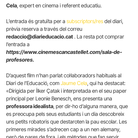
Cela
, expert en cinema i referent educatiu.
L’entrada és gratuïta per a
subscriptors/res
del diari,
prèvia reserva a través del correu
redaccio@diarieducacio.cat
. La resta pot comprar
l’entrada a
https://www.cinemescancastellet.com/sala-de-
profesores.
D’aquest film n’han parlat col·laboradors habituals al
Diari de l’Educació, com
Jaume Cela
, qui ha destacat:
«Dirigida per Ílker Çatak i interpretada en el seu paper
principal per Leonie Benesch, ens presenta una
professora idealista
, per dir-ho d’alguna manera, que
es preocupa pels seus estudiants i un dia descobreix
uns petits robatoris que destaroten la pau escolar. Les
primeres mirades s’adrecen cap a un nen alemany,
però de pares de fora, i els mètodes que fan servir