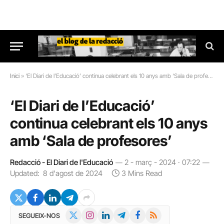
Inici
»
‘El Diari de l’Educació’ continua celebrant els 10 anys amb ‘Sala de profesores’
‘El Diari de l’Educació’
continua celebrant els 10 anys
amb ‘Sala de profesores’
Redacció - El Diari de l'Educació
2 - març - 2024 · 07:22
Updated:
8 d'agost de 2024
3 Mins Read
X
Instagram
LinkedIn
Telegram
Facebook
RSS
SEGUEIX-NOS
(Twitter)