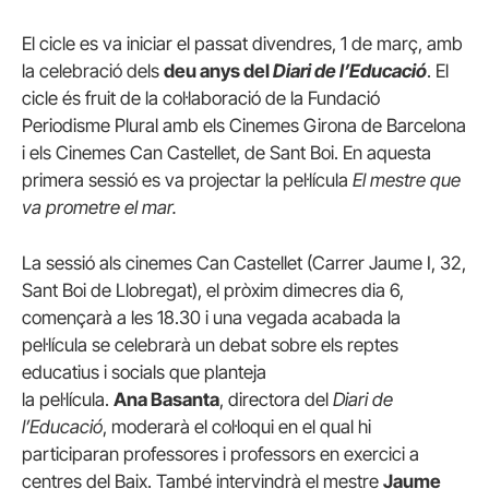
El cicle es va iniciar el passat divendres, 1 de març, amb
la celebració dels
deu anys del
Diari de l’Educació
. El
cicle és fruit de la col·laboració de la Fundació
Periodisme Plural amb els Cinemes Girona de Barcelona
i els Cinemes Can Castellet, de Sant Boi. En aquesta
primera sessió es va projectar la pel·lícula
El mestre que
va prometre el mar.
La sessió als cinemes Can Castellet (Carrer Jaume I, 32,
Sant Boi de Llobregat), el pròxim dimecres dia 6,
començarà a les 18.30 i una vegada acabada la
pel·lícula se celebrarà un debat sobre els reptes
educatius i socials que planteja
la pel·lícula.
Ana Basanta
, directora del
Diari de
l’Educació
, moderarà el col·loqui en el qual hi
participaran professores i professors en exercici a
centres del Baix. També intervindrà el mestre
Jaume