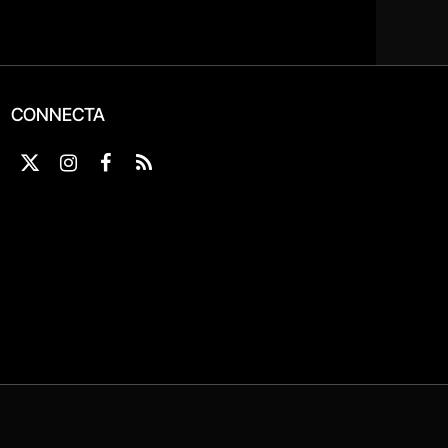
CONNECTA
X
Instagram
Facebook
RSS
(Twitter)