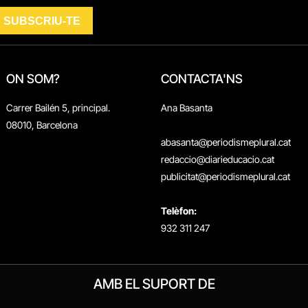
ON SOM?
CONTACTA'NS
Carrer Bailén 5, principal.
Ana Basanta
08010, Barcelona
abasanta@periodismeplural.cat
redaccio@diarieducacio.cat
publicitat@periodismeplural.cat
Telèfon:
932 311 247
AMB EL SUPORT DE