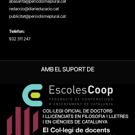
abasanta@periodismeplural.cat
redaccio@diarieducacio.cat
publicitat@periodismeplural.cat
Telèfon:
932 311 247
AMB EL SUPORT DE