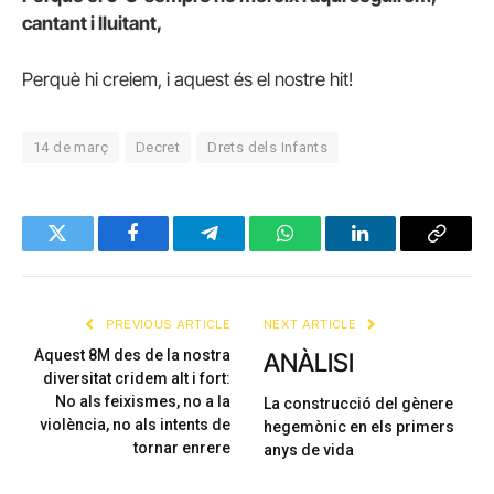
cantant i lluitant,
Perquè hi creiem, i aquest és el nostre hit!
14 de març
Decret
Drets dels Infants
Twitter
Facebook
Telegram
WhatsApp
LinkedIn
Copy
Link
PREVIOUS ARTICLE
NEXT ARTICLE
Aquest 8M des de la nostra
ANÀLISI
diversitat cridem alt i fort:
No als feixismes, no a la
La construcció del gènere
violència, no als intents de
hegemònic en els primers
tornar enrere
anys de vida