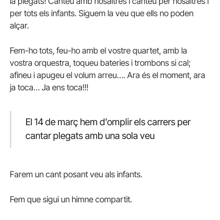
la plegats! Canteu amb nosaltres i canteu per nosaltres i
per tots els infants. Siguem la veu que ells no poden
alçar.
Fem-ho tots, feu-ho amb el vostre quartet, amb la
vostra orquestra, toqueu bateries i trombons si cal;
afineu i apugeu el volum arreu…. Ara és el moment, ara
ja toca… Ja ens toca!!!
El 14 de març hem d’omplir els carrers per
cantar plegats amb una sola veu
Farem un cant posant veu als infants.
Fem que sigui un himne compartit.