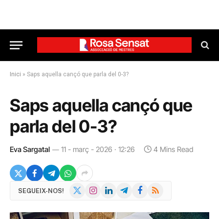
Inici
»
Saps aquella cançó que parla del 0-3?
Saps aquella cançó que
parla del 0-3?
Eva Sargatal
11 - març - 2026 · 12:26
4 Mins Read
X
Instagram
LinkedIn
Telegram
Facebook
RSS
SEGUEIX-NOS!
(Twitter)