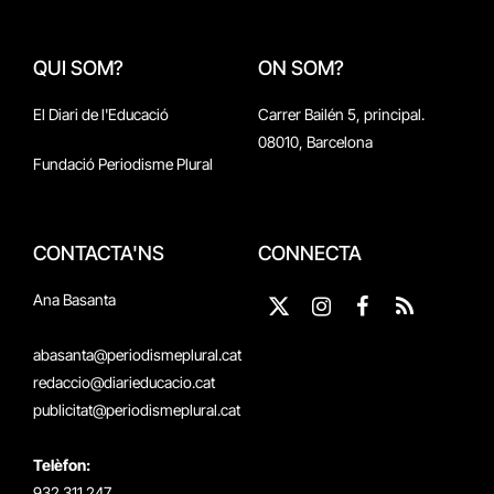
QUI SOM?
ON SOM?
El Diari de l'Educació
Carrer Bailén 5, principal.
08010, Barcelona
Fundació Periodisme Plural
CONTACTA'NS
CONNECTA
Ana Basanta
X
Instagram
Facebook
RSS
(Twitter)
abasanta@periodismeplural.cat
redaccio@diarieducacio.cat
publicitat@periodismeplural.cat
Telèfon:
932 311 247