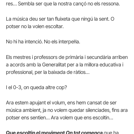
res… Sembla ser que la nostra cançó no els ressona.
La música deu ser tan fluixeta que ningú la sent. O
potser no la volen escoltar.
No hi ha intenció. No els interpel·la.
Els mestres i professors de primària i secundària arriben
a acords amb la Generalitat per a la millora educativa i
professional, per la baixada de ràtios…
I el 0-3, on queda altre cop?
Ara estem apujant el volum, ens hem cansat de ser
música ambient, ja no volem quedar silenciades, fins ara
potser ens sentien… Ara volem que ens escoltin…
Que escoltin el moviment
On tot comença
que ha