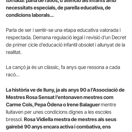
tornada: parla de ràtios, d’atenció als infants amb
necessitats especials, de parella educativa, de
condicions laborals…
Parla de ser i sentir-se una etapa educativa valorada i
respectada. Demana regulació legal i revisió d’un Decret
de primer cicle d’educació infantil obsolet i allunyat de la
realitat.
La cançó ja és un clàssic, fa anys que ressona a cada
racó…
La història ve de lluny, ja als anys 90 a l’Associació de
Mestres Rosa Sensat l’entonaven mestres com
Carme Cols, Pepa Òdena o Irene Balaguer
mentre
lluitaven per unes condicions dignes a les escoles
bressol.
Rosa Vidiella mestra de mestres als seus
gairebé 90 anys encara activa i combativa, ens