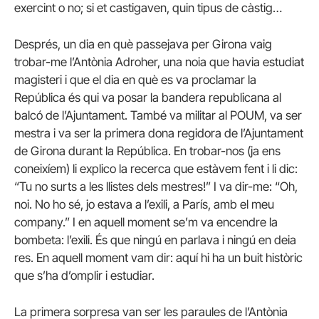
exercint o no; si et castigaven, quin tipus de càstig…
Després, un dia en què passejava per Girona vaig
trobar-me l’Antònia Adroher, una noia que havia estudiat
magisteri i que el dia en què es va proclamar la
República és qui va posar la bandera republicana al
balcó de l’Ajuntament. També va militar al POUM, va ser
mestra i va ser la primera dona regidora de l’Ajuntament
de Girona durant la República. En trobar-nos (ja ens
coneixíem) li explico la recerca que estàvem fent i li dic:
“Tu no surts a les llistes dels mestres!” I va dir-me: “Oh,
noi. No ho sé, jo estava a l’exili, a París, amb el meu
company.” I en aquell moment se’m va encendre la
bombeta: l’exili. És que ningú en parlava i ningú en deia
res. En aquell moment vam dir: aquí hi ha un buit històric
que s’ha d’omplir i estudiar.
La primera sorpresa van ser les paraules de l’Antònia