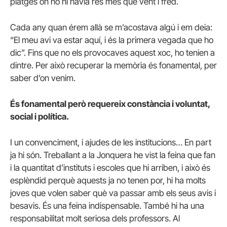
platges on no hi havia res més que vent i fred.
Cada any quan érem allà se m’acostava algú i em deia:
“El meu avi va estar aquí, i és la primera vegada que ho
dic”. Fins que no els provocaves aquest xoc, ho tenien a
dintre. Per això recuperar la memòria és fonamental, per
saber d’on venim.
És fonamental però requereix constància i voluntat,
social i política.
I un convenciment, i ajudes de les institucions… En part
ja hi són. Treballant a la Jonquera he vist la feina que fan
i la quantitat d’instituts i escoles que hi arriben, i això és
esplèndid perquè aquests ja no tenen por, hi ha molts
joves que volen saber què va passar amb els seus avis i
besavis. És una feina indispensable. També hi ha una
responsabilitat molt seriosa dels professors. Al