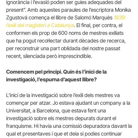
ignorància i l’evasió poden ser guies adequades del
present”. Amb aquestes paraules de l’escriptora Monika
Zgustová comença el llibre de Salomó Marquès
1939:
l’exili del magisteri a Catalunya
. El final, per contra, el
conformen els prop de 600 noms de mestres exiliats
que ha pogut recol·lectar durant dècades de recerca,
per reconstruir una part oblidada del nostre passat
recent, silenciada però imprescindible.
Comencem pel principi. Quin és l’inici de la
investigació, l’espurna d’aquest llibre?
L’inici de la investigació sobre l’exili dels mestres va
començar per atzar. Jo estava ajudant un company a la
Universitat, a Barcelona, que estava fent una
investigació sobre els mestres depurats durant el
franquisme. Hi havia una comissió depuradora davant la
qual et presentaves i que et deia si podies continuar