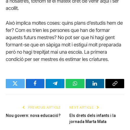
a nosaltres, tothom té el mateix dret de venir aquí i ser
acollit.
Això implica moltes coses: quins plans d’estudis hem de
fer? Com es trien les persones que han de formar
aquests futurs mestres? No pot ser que hi hagi gent
formant-se que en sàpiga molt i estigui molt preparada
però no hagi trepitjat mai una escola. La primera
condició per ser mestres és estimar les criatures.
Twitter
Facebook
Telegram
WhatsApp
LinkedIn
Copy
Link
PREVIOUS ARTICLE
NEXT ARTICLE
Nou govern: nova educació?
Els drets dels infants i la
jornada Marta Mata