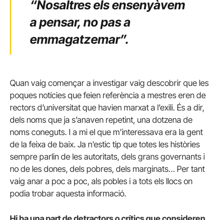
“Nosaltres els ensenyàvem
a pensar, no pas a
emmagatzemar”.
Quan vaig començar a investigar vaig descobrir que les
poques notícies que feien referència a mestres eren de
rectors d’universitat que havien marxat a l’exili. És a dir,
dels noms que ja s’anaven repetint, una dotzena de
noms coneguts. I a mi el que m’interessava era la gent
de la feixa de baix. Ja n’estic tip que totes les històries
sempre parlin de les autoritats, dels grans governants i
no de les dones, dels pobres, dels marginats… Per tant
vaig anar a poc a poc, als pobles i a tots els llocs on
podia trobar aquesta informació.
Hi ha una part de detractors o crítics que consideren