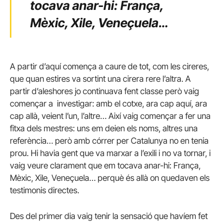
tocava anar-hi: França,
Mèxic, Xile, Veneçuela…
A partir d’aquí comença a caure de tot, com les cireres,
que quan estires va sortint una cirera rere l’altra. A
partir d’aleshores jo continuava fent classe però vaig
començar a investigar: amb el cotxe, ara cap aquí, ara
cap allà, veient l’un, l’altre… Així vaig començar a fer una
fitxa dels mestres: uns em deien els noms, altres una
referència… però amb córrer per Catalunya no en tenia
prou. Hi havia gent que va marxar a l’exili i no va tornar, i
vaig veure clarament que em tocava anar-hi: França,
Mèxic, Xile, Veneçuela… perquè és allà on quedaven els
testimonis directes.
Des del primer dia vaig tenir la sensació que havíem fet