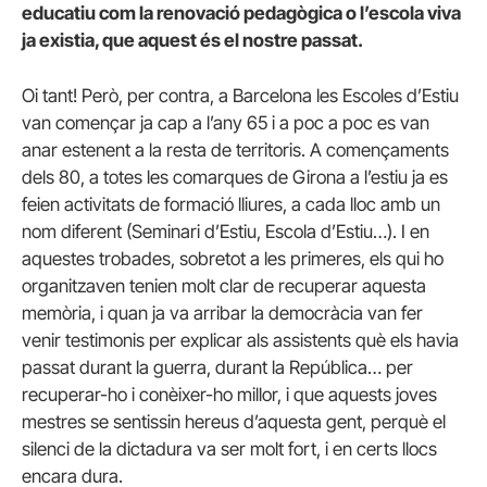
educatiu com la renovació pedagògica o l’escola viva
ja existia, que aquest és el nostre passat.
Oi tant! Però, per contra, a Barcelona les Escoles d’Estiu
van començar ja cap a l’any 65 i a poc a poc es van
anar estenent a la resta de territoris. A començaments
dels 80, a totes les comarques de Girona a l’estiu ja es
feien activitats de formació lliures, a cada lloc amb un
nom diferent (Seminari d’Estiu, Escola d’Estiu…). I en
aquestes trobades, sobretot a les primeres, els qui ho
organitzaven tenien molt clar de recuperar aquesta
memòria, i quan ja va arribar la democràcia van fer
venir testimonis per explicar als assistents què els havia
passat durant la guerra, durant la República… per
recuperar-ho i conèixer-ho millor, i que aquests joves
mestres se sentissin hereus d’aquesta gent, perquè el
silenci de la dictadura va ser molt fort, i en certs llocs
encara dura.