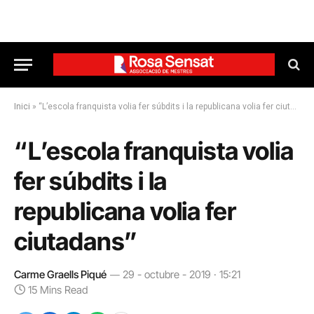
Inici
»
“L’escola franquista volia fer súbdits i la republicana volia fer ciutadans”
“L’escola franquista volia
fer súbdits i la
republicana volia fer
ciutadans”
Carme Graells Piqué
29 - octubre - 2019 · 15:21
15 Mins Read