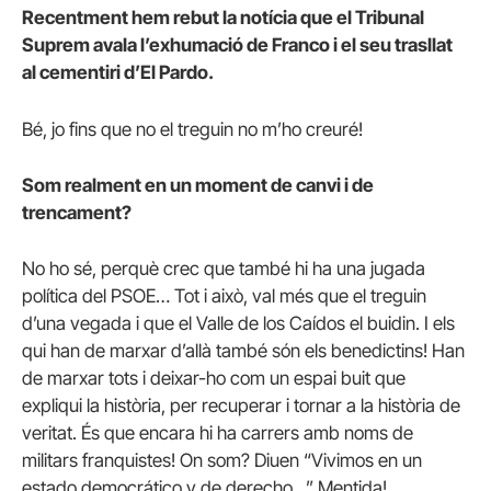
Recentment hem rebut la notícia que el Tribunal
Suprem avala l’exhumació de Franco i el seu trasllat
al cementiri d’El Pardo.
Bé, jo fins que no el treguin no m’ho creuré!
Som realment en un moment de canvi i de
trencament?
No ho sé, perquè crec que també hi ha una jugada
política del PSOE… Tot i això, val més que el treguin
d’una vegada i que el Valle de los Caídos el buidin. I els
qui han de marxar d’allà també són els benedictins! Han
de marxar tots i deixar-ho com un espai buit que
expliqui la història, per recuperar i tornar a la història de
veritat. És que encara hi ha carrers amb noms de
militars franquistes! On som? Diuen “Vivimos en un
estado democrático y de derecho…” Mentida!