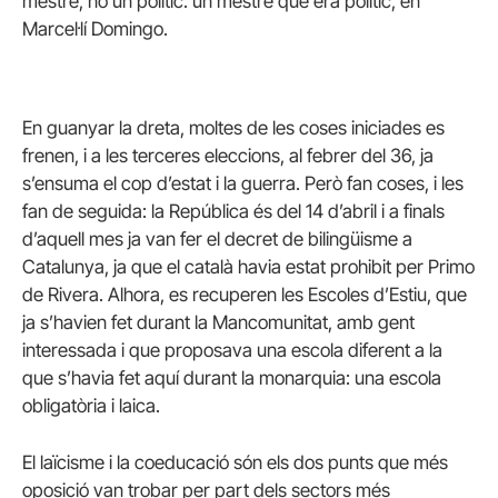
mestre, no un polític: un mestre que era polític, en
Marcel·lí Domingo.
En guanyar la dreta, moltes de les coses iniciades es
frenen, i a les terceres eleccions, al febrer del 36, ja
s’ensuma el cop d’estat i la guerra. Però fan coses, i les
fan de seguida: la República és del 14 d’abril i a finals
d’aquell mes ja van fer el decret de bilingüisme a
Catalunya, ja que el català havia estat prohibit per Primo
de Rivera. Alhora, es recuperen les Escoles d’Estiu, que
ja s’havien fet durant la Mancomunitat, amb gent
interessada i que proposava una escola diferent a la
que s’havia fet aquí durant la monarquia: una escola
obligatòria i laica.
El laïcisme i la coeducació són els dos punts que més
oposició van trobar per part dels sectors més