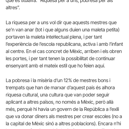
que es titulava: “Riquesa per a uns, pobresa per als
altres”.
La riquesa per a uns vol dir que aquests mestres que
se’n van anar (tot i que alguns duien una maleta petita)
portaven la maleta intel·lectual plena, i per tant
l’experiència de l’escola republicana, activa i amb l’infant
al centre. En el cas concret de Mèxic, arriben i els obren
les portes, i per tant tenen la possibilitat de continuar
ensenyant amb el mateix estil que ho feien aquí.
La pobresa i la misèria d’un 12% de mestres bons i
trempats que han de marxar d’aquest país és alhora
riquesa cultural, una cultura que van poder seguir
aplicant a altres països, no només a Mèxic, però allà
més, perquè hi havia un govern de la República a l’exili
que va donar diners als mestres per crear escoles (no a
la capital de Mèxic sinó a altres poblacions). Encara n’hi