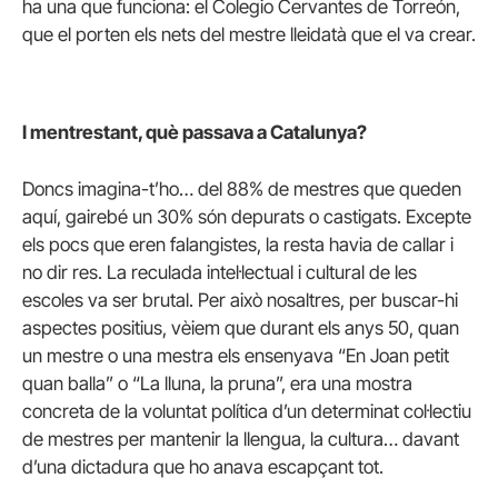
ha una que funciona: el Colegio Cervantes de Torreón,
que el porten els nets del mestre lleidatà que el va crear.
I mentrestant, què passava a Catalunya?
Doncs imagina-t’ho… del 88% de mestres que queden
aquí, gairebé un 30% són depurats o castigats. Excepte
els pocs que eren falangistes, la resta havia de callar i
no dir res. La reculada intel·lectual i cultural de les
escoles va ser brutal. Per això nosaltres, per buscar-hi
aspectes positius, vèiem que durant els anys 50, quan
un mestre o una mestra els ensenyava “En Joan petit
quan balla” o “La lluna, la pruna”, era una mostra
concreta de la voluntat política d’un determinat col·lectiu
de mestres per mantenir la llengua, la cultura… davant
d’una dictadura que ho anava escapçant tot.