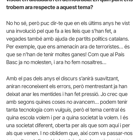
trobem ara respecte a aquest tema?
No ho sé, però puc dir-te que en els últims anys he vist
una involució pel que fa a les lleis que s’han fet, a
vegades també amb ajuda de partits polítics catalans.
Per exemple, que ens amenacin ara de terroristes… és
que se n’han de tenir moltes ganes! Com que al País
Basc ja no molesten, i ara ho fem nosaltres…
Amb el pas dels anys el discurs s’anirà suavitzant,
aniran reconeixent els errors, però mentrestant ja han
deixat anar les mentides i han fet pressió. Jo crec que
amb segons quines coses no avancem… podem tenir
tanta tecnologia com vulguis, però el tema central és
quina escola volem i per a quina societat la volem. I és
una societat diferent, oberta per als que som aquí i per
als que venen. I no oblidem que, així com va passar-nos