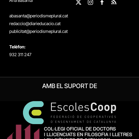
Ana Basanta
X
Instagram
Facebook
RSS
(Twitter)
abasanta@periodismeplural.cat
redaccio@diarieducacio.cat
publicitat@periodismeplural.cat
Telèfon:
932 311 247
AMB EL SUPORT DE