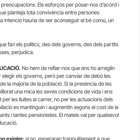
s preocupacions. Els esforços per posar-nos d’acord i
que planteja tota convivència entre persones
a intenció hauria de ser aconseguir el bé comú, un
 que fan els polítics, des dels governs, des dels partits
ses, perjudica.
DUCACIÓ.
No hem de refiar-nos que ens ho arreglin
 elegir els governs, però per canviar de debò les
 de la majoria de la població. Si la presència de les
illorat una mica les seves condicions de vida i ens
er les lluites al carrer, no per les actuacions dels
lació es mantinguin i augmentin segons el cost de la
ants i tantes pensionistes. El mateix val per qualsevol
ducació.
 ho exigim;
si no, esperaran tranquil·lament a que