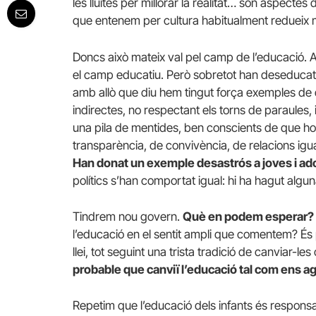
les lluites per millorar la realitat… són aspectes
que entenem per cultura habitualment redueix mo
Doncs això mateix val pel camp de l’educació. A
el camp educatiu. Però sobretot han deseducat
amb allò que diu hem tingut força exemples de d
indirectes, no respectant els torns de paraules
una pila de mentides, ben conscients de que ho e
transparència, de convivència, de relacions igua
Han donat un exemple desastrós a joves i ad
polítics s’han comportat igual: hi ha hagut algu
Tindrem nou govern.
Què en podem esperar?
l’educació en el sentit ampli que comentem? És 
llei, tot seguint una trista tradició de canviar-
probable que canviï l’educació tal com ens a
Repetim que l’educació dels infants és responsabil