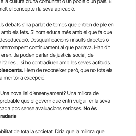
 de la cultura d’una comunitat o un poble o un país. El
lt el concepte i la seva aplicació.
ls debats s’ha parlat de temes que entren de ple en
 amb els fets. Si hom educa més amb el que fa que
eseducació. Desqualificacions i insults directes o
, interrompent contínuament al que parlava. Han dit
ren. Ja poden parlar de justícia social, de
litàries… si ho contradiuen amb les seves actituds.
olescents
. Hem de reconèixer però, que no tots els
na meritòria excepció.
Una nova llei d’ensenyament? Una millora de
probable que el govern que entri vulgui fer la seva
les cada poc sense avaluacions serioses.
No és
gradaria
.
itat de tota la societat. Diria que la millora que