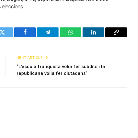
s eleccions.
Twitter
Facebook
Telegram
WhatsApp
LinkedIn
Copy
Link
NEXT ARTICLE
“L’escola franquista volia fer súbdits i la
republicana volia fer ciutadans”