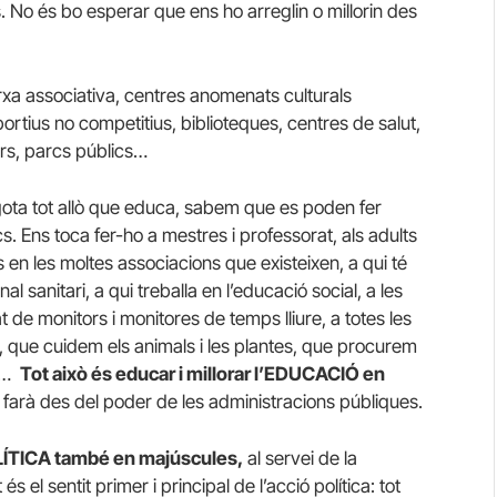
s. No és bo esperar que ens ho arreglin o millorin des
arxa associativa, centres anomenats culturals
tius no competitius, biblioteques, centres de salut,
rers, parcs públics…
gota tot allò que educa, sabem que es poden fer
s. Ens toca fer-ho a mestres i professorat, als adults
 en les moltes associacions que existeixen, a qui té
al sanitari, a qui treballa en l’educació social, a les
 de monitors i monitores de temps lliure, a totes les
s, que cuidem els animals i les plantes, que procurem
es…
Tot això és educar i millorar l’EDUCACIÓ en
o farà des del poder de les administracions públiques.
POLÍTICA també en majúscules,
al servei de la
és el sentit primer i principal de l’acció política: tot