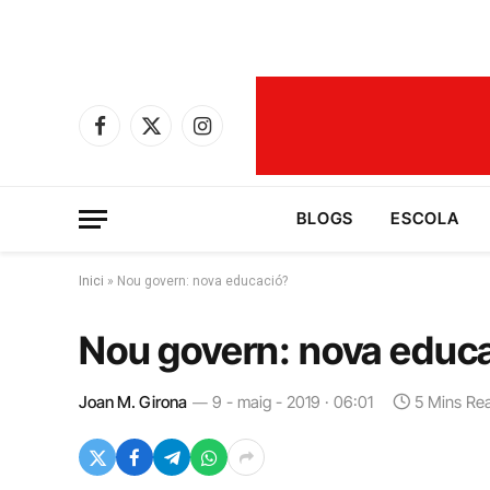
Facebook
X
Instagram
(Twitter)
BLOGS
ESCOLA
Inici
»
Nou govern: nova educació?
Nou govern: nova educ
Joan M. Girona
9 - maig - 2019 · 06:01
5 Mins Re