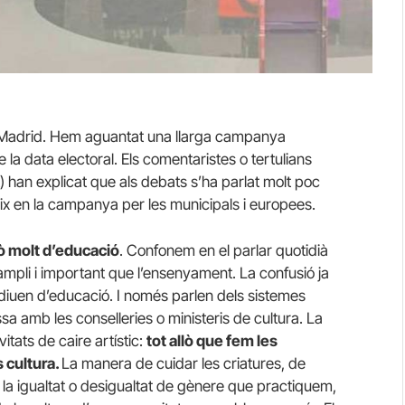
e Madrid. Hem aguantat una llarga campanya
la data electoral. Els comentaristes o tertulians
t) han explicat que als debats s’ha parlat molt poc
x en la campanya per les municipals i europees.
ò molt d’educació
. Confonem en el parlar quotidià
mpli i important que l’ensenyament. La confusió ja
n diuen d’educació. I només parlen dels sistemes
 amb les conselleries o ministeris de cultura. La
itats de caire artístic:
tot allò que fem les
s cultura.
La manera de cuidar les criatures, de
la igualtat o desigualtat de gènere que practiquem,