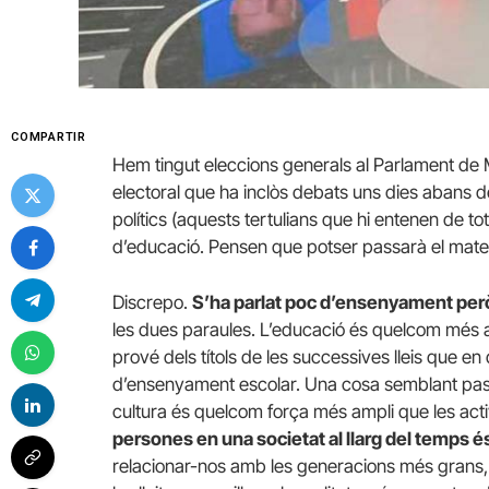
COMPARTIR
Hem tingut eleccions generals al Parlament d
electoral que ha inclòs debats uns dies abans de 
polítics (aquests tertulians que hi entenen de to
d’educació. Pensen que potser passarà el matei
Discrepo.
S’ha parlat poc d’ensenyament per
les dues paraules. L’educació és quelcom més a
prové dels títols de les successives lleis que e
d’ensenyament escolar. Una cosa semblant passa
cultura és quelcom força més ampli que les activ
persones en una societat al llarg del temps é
relacionar-nos amb les generacions més grans, 