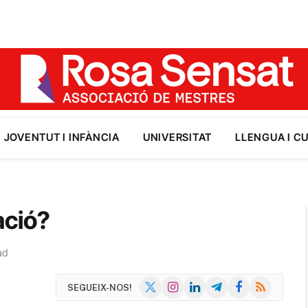
JOVENTUT I INFÀNCIA
UNIVERSITAT
LLENGUA I C
ació?
ad
X
Instagram
LinkedIn
Telegram
Facebook
RSS
SEGUEIX-NOS!
(Twitter)