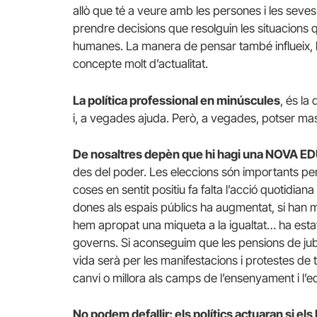
allò que té a veure amb les persones i les seve
prendre decisions que resolguin les situacions 
humanes. La manera de pensar també influeix, l
concepte molt d’actualitat.
La política professional en minúscules
, és la
i, a vegades ajuda. Però, a vegades, potser mas
De nosaltres depèn que hi hagi una NOVA E
des del poder. Les eleccions són importants per
coses en sentit positiu fa falta l’acció quotidiana
dones als espais públics ha augmentat, si han m
hem apropat una miqueta a la igualtat… ha estat p
governs. Si aconseguim que les pensions de jubi
vida serà per les manifestacions i protestes de t
canvi o millora als camps de l’ensenyament i l’e
No podem defallir: els polítics actuaran si els