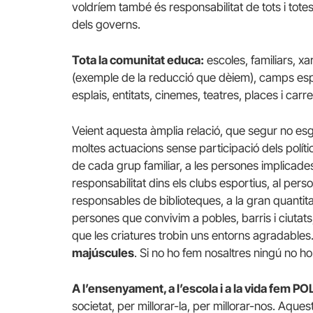
voldríem també és responsabilitat de tots i tote
dels governs.
Tota la comunitat educa:
escoles, familiars, x
(exemple de la reducció que dèiem), camps espor
esplais, entitats, cinemes, teatres, places i car
Veient aquesta àmplia relació, que segur no es
moltes actuacions sense participació dels polític
de cada grup familiar, a les persones implicades
responsabilitat dins els clubs esportius, al person
responsables de biblioteques, a la gran quantitat
persones que convivim a pobles, barris i ciutat
que les criatures trobin uns entorns agradabl
majúscules
. Si no ho fem nosaltres ningú no h
A l’ensenyament, a l’escola i a la vida fem 
societat, per millorar-la, per millorar-nos. Aquest 