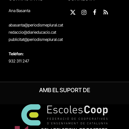
Ana Basanta
X
Instagram
Facebook
RSS
(Twitter)
abasanta@periodismeplural.cat
redaccio@diarieducacio.cat
publicitat@periodismeplural.cat
Telèfon:
932 311 247
AMB EL SUPORT DE