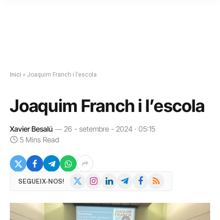
Inici
»
Joaquim Franch i l’escola
Joaquim Franch i l’escola
Xavier Besalú
26 - setembre - 2024 · 05:15
5 Mins Read
X
Instagram
LinkedIn
Telegram
Facebook
RSS
SEGUEIX-NOS!
(Twitter)