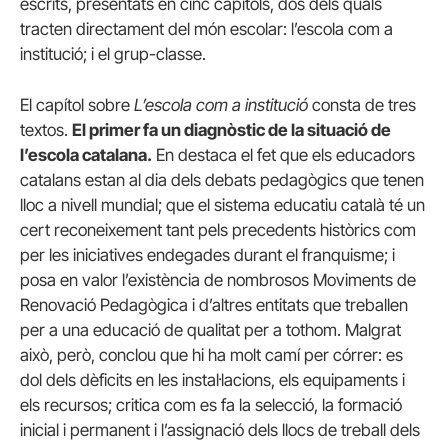
escrits, presentats en cinc capítols, dos dels quals
tracten directament del món escolar: l’escola com a
institució; i el grup-classe.
El capítol sobre
L’escola com a institució
consta de tres
textos.
El primer fa un diagnòstic de la situació de
l’escola catalana.
En destaca el fet que els educadors
catalans estan al dia dels debats pedagògics que tenen
lloc a nivell mundial; que el sistema educatiu català té un
cert reconeixement tant pels precedents històrics com
per les iniciatives endegades durant el franquisme; i
posa en valor l’existència de nombrosos Moviments de
Renovació Pedagògica i d’altres entitats que treballen
per a una educació de qualitat per a tothom. Malgrat
això, però, conclou que hi ha molt camí per córrer: es
dol dels dèficits en les instal·lacions, els equipaments i
els recursos; critica com es fa la selecció, la formació
inicial i permanent i l’assignació dels llocs de treball dels