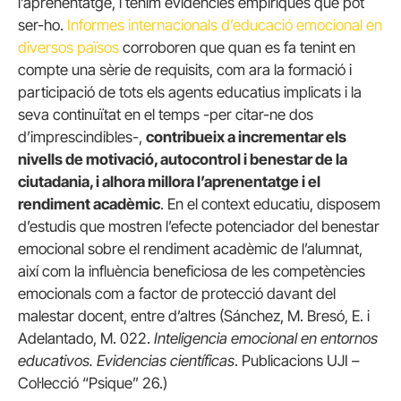
l’aprenentatge, i tenim evidències empíriques que pot
ser-ho.
Informes internacionals d’educació emocional en
diversos països
corroboren que quan es fa tenint en
compte una sèrie de requisits, com ara la formació i
participació de tots els agents educatius implicats i la
seva continuïtat en el temps -per citar-ne dos
d’imprescindibles-,
contribueix a incrementar els
nivells de motivació, autocontrol i benestar de la
ciutadania, i alhora millora l’aprenentatge i el
rendiment acadèmic
. En el context educatiu, disposem
d’estudis que mostren l’efecte potenciador del benestar
emocional sobre el rendiment acadèmic de l’alumnat,
així com la influència beneficiosa de les competències
emocionals com a factor de protecció davant del
malestar docent, entre d’altres (Sánchez, M. Bresó, E. i
Adelantado, M. 022.
Inteligencia emocional en entornos
educativos. Evidencias científicas
. Publicacions UJI –
Col·lecció “Psique” 26.)