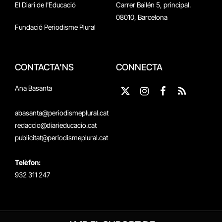
El Diari de l'Educació
Carrer Bailén 5, principal.
08010, Barcelona
Fundació Periodisme Plural
CONTACTA'NS
CONNECTA
Ana Basanta
X
Instagram
Facebook
RSS
(Twitter)
abasanta@periodismeplural.cat
redaccio@diarieducacio.cat
publicitat@periodismeplural.cat
Telèfon:
932 311 247