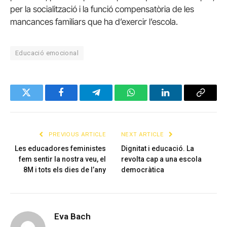
per la socialització i la funció compensatòria de les
mancances familiars que ha d’exercir l’escola.
Educació emocional
Twitter
Facebook
Telegram
WhatsApp
LinkedIn
Copy
Link
PREVIOUS ARTICLE
NEXT ARTICLE
Les educadores feministes
Dignitat i educació. La
fem sentir la nostra veu, el
revolta cap a una escola
8M i tots els dies de l’any
democràtica
Eva Bach