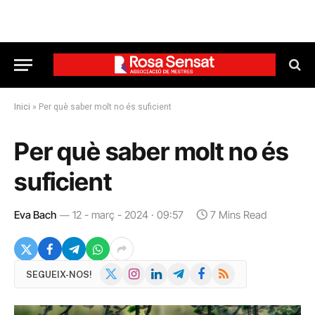
Inici
»
Per què saber molt no és suficient
Per què saber molt no és
suficient
Eva Bach
12 - març - 2024 · 09:57
7 Mins Read
X
Instagram
LinkedIn
Telegram
Facebook
RSS
SEGUEIX-NOS!
(Twitter)