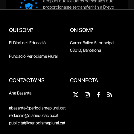
QUI SOM?
ON SOM?
El Diari de l'Educació
Carrer Bailén 5, principal.
08010, Barcelona
Fundació Periodisme Plural
CONTACTA'NS
CONNECTA
Ana Basanta
X
Instagram
Facebook
RSS
(Twitter)
abasanta@periodismeplural.cat
redaccio@diarieducacio.cat
publicitat@periodismeplural.cat