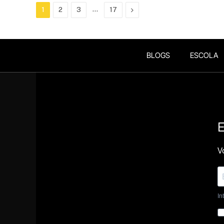
…
Next
1
2
3
17
BLOGS
ESCOLA