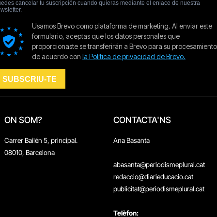
ON SOM?
CONTACTA'NS
Carrer Bailén 5, principal.
Ana Basanta
08010, Barcelona
abasanta@periodismeplural.cat
redaccio@diarieducacio.cat
publicitat@periodismeplural.cat
Telèfon: