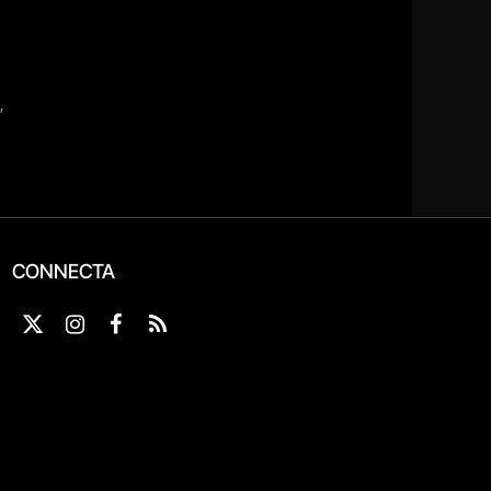
CONNECTA
X
Instagram
Facebook
RSS
(Twitter)