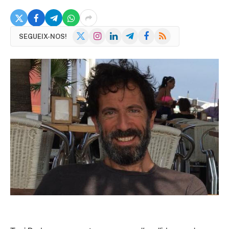
X
Instagram
LinkedIn
Telegram
Facebook
RSS
SEGUEIX-NOS!
(Twitter)