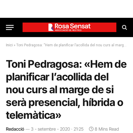
Inici
»
Toni Pedragosa: “Hem de planificar l’acollida del nou curs al marge de si serà presencial, híbrida o telemàtica”
Toni Pedragosa: «Hem de
planificar l’acollida del
nou curs al marge de si
serà presencial, híbrida o
telemàtica»
Redacció
3 - setembre - 2020 · 21:25
8 Mins Read