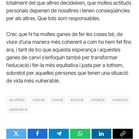
totalment del que altres decideixen, que moltes actituds
personals depenen de nosaltres i tenen conseqüències
per als altres. Que tots som responsables.
Crec que hi ha moltes ganes de fer les coses bé, de
viure d’una manera més coherent a com ho hem fet fins
ara, i tant de bo que aquesta esperança i aquestes
ganes de canvi s’enfoquin també per transformar
l’educació i fer-la més equitativa i justa per a tothom,
sobretot per aquelles persones que tenen una situació
de vida més vulnerable.
acollida
classe
covid
escola
infants
mestres
setembre
Twitter
Facebook
Telegram
WhatsApp
LinkedIn
Copy