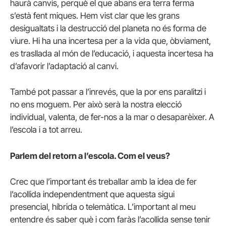
haurà canvis, perquè el que abans era terra ferma
s’està fent miques. Hem vist clar que les grans
desigualtats i la destrucció del planeta no és forma de
viure. Hi ha una incertesa per a la vida que, òbviament,
es trasllada al món de l’educació, i aquesta incertesa ha
d’afavorir l’adaptació al canvi.
També pot passar a l’inrevés, que la por ens paralitzi i
no ens moguem. Per això serà la nostra elecció
individual, valenta, de fer-nos a la mar o desaparèixer. A
l’escola i a tot arreu.
Parlem del retorn a l’escola. Com el veus?
Crec que l’important és treballar amb la idea de fer
l’acollida independentment que aquesta sigui
presencial, híbrida o telemàtica. L’important al meu
entendre és saber què i com faràs l’acollida sense tenir