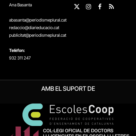
Ana Basanta
X
Instagram
Facebook
RSS
(Twitter)
abasanta@periodismeplural.cat
redaccio@diarieducacio.cat
publicitat@periodismeplural.cat
Telèfon:
932 311 247
AMB EL SUPORT DE