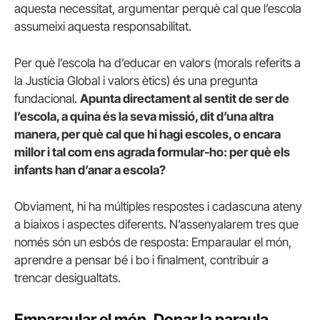
aquesta necessitat, argumentar perquè cal que l’escola
assumeixi aquesta responsabilitat.
Per què l’escola ha d’educar en valors (morals referits a
la Justícia Global i valors ètics) és una pregunta
fundacional.
Apunta directament al sentit de ser de
l’escola, a quina és la seva missió, dit d’una altra
manera, per què cal que hi hagi escoles, o encara
millor i tal com ens agrada formular-ho: per què els
infants han d’anar a escola?
Obviament, hi ha múltiples respostes i cadascuna ateny
a biaixos i aspectes diferents. N’assenyalarem tres que
només són un esbós de resposta: Emparaular el món,
aprendre a pensar bé i bo i finalment, contribuir a
trencar desigualtats.
Emparaular el món. Donar la paraula