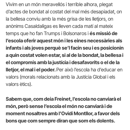
Vivim en un món meravellós i terrible alhora, plegat
d’actes de bondat al costat del mal més desapiadat, on
la bellesa conviu amb la més grisa de les lletjors, on
anònims Casaldaligas es lleven cada matí al mateix
temps que ho fan Trumps i Bolsonaros i
és missió de
l’escola oferir aquest món i les eines necessàries als
infants i als joves perquè se’l facin seu i es posicionin
a quin costat volen estar, si al de la bondat, la bellesa i
el compromís amb la justícia i desafavorits o el de la
lletjor, el mal i el poder.
Per això l’escola ha d’educar en
valors (morals relacionats amb la Justícia Global i els
valors ètics).
Sabem que, com deia Freinet, l’escola no canviarà el
món, però sense l’escola el món no canviarà i de
moment nosaltres amb l’Ovidi Montllor, a favor dels
bons que com sempre diran que som els dolents.