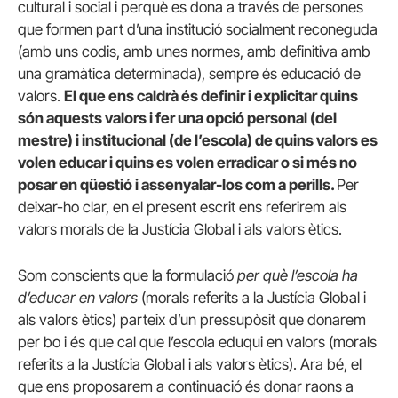
cultural i social i perquè es dona a través de persones
que formen part d’una institució socialment reconeguda
(amb uns codis, amb unes normes, amb definitiva amb
una gramàtica determinada), sempre és educació de
valors.
El que ens caldrà és definir i explicitar quins
són aquests valors i fer una opció personal (del
mestre) i institucional (de l’escola) de quins valors es
volen educar i quins es volen erradicar o si més no
posar en qüestió i assenyalar-los com a perills.
Per
deixar-ho clar, en el present escrit ens referirem als
valors morals de la Justícia Global i als valors ètics.
Som conscients que la formulació
per què l’escola ha
d’educar en valors
(morals referits a la Justícia Global i
als valors ètics) parteix d’un pressupòsit que donarem
per bo i és que cal que l’escola eduqui en valors (morals
referits a la Justícia Global i als valors ètics). Ara bé, el
que ens proposarem a continuació és donar raons a