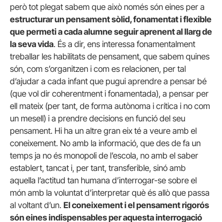
però tot plegat sabem que això només són eines per a
estructurar un pensament sòlid, fonamentat i flexible
que permeti a cada alumne seguir aprenent al llarg de
la seva vida
. És a dir, ens interessa fonamentalment
treballar les habilitats de pensament, que sabem quines
són, com s’organitzen i com es relacionen, per tal
d’ajudar a cada infant que pugui aprendre a pensar bé
(que vol dir coherentment i fonamentada), a pensar per
ell mateix (per tant, de forma autònoma i crítica i no com
un mesell) i a prendre decisions en funció del seu
pensament. Hi ha un altre gran eix té a veure amb el
coneixement. No amb la informació, que des de fa un
temps ja no és monopoli de l’escola, no amb el saber
establert, tancat i, per tant, transferible, sinó amb
aquella l’actitud tan humana d’interrogar-se sobre el
món amb la voluntat d’interpretar què és allò que passa
al voltant d’un.
El coneixement i el pensament rigorós
són eines indispensables per aquesta interrogació