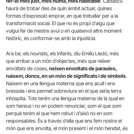
fer-lo més just, més humà, més habitable
. Cadascú
haurà de trobar des de quin àmbit actuar, quines
formes d’expressió emprar, en què treballar per a la
transformació social. El que no és propi d’algú que
vulgui fer de mestre avui o en qualsevol altre moment
històric, és conformar-se amb la injustícia.
Ara bé, els nounats, els infants, diu Emilio Lledó, més
que arribar a un món d’objectes, més que néixer
envoltats de coses,
neixen envoltats de paraules,
naixem, doncs, en un món de significats i de símbols
.
Naixem en una llengua materna que ens acull i ens
bressola i ens permet sobreviure en el que seria terra
inhòspita. Tots tenim una llengua materna de la qual en
som hereus i no en podem renunciar, som el que som
perquè tenim el que hem rebut i d’això no en som
responsables. És a través d’ella que ens fem nostre el
món que ens envolta, el món present i el món heretat, és