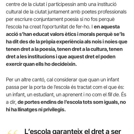
centre de la ciutat i participessin amb una institució
cultural de la ciutat juntament amb poetes professionals
per escriure conjuntament poesia si no fos perquè
l’escola ha creat l’oportunitat de fer-ho. I
en aquesta
acció s’han educat valors ètics i morals perquè se’ls
ha dit des de la pròpia experiència als nois i noies que
tenen dret a la poesia, tenen dret a la cultura, tenen
dret a les institucions i que aquest dret el poden
exercir quan ells ho decideixin.
Per un altre cantó, cal considerar que quan un infant
passa per la porta de l’escola és tractat com el que és:
un infant, un estudiant, un aprenent i no com el
fill de.
És
a dir,
de portes endins de l’escola tots som iguals, no
hi ha llinatges ni privilegis.
L’escola garanteix el dret a ser