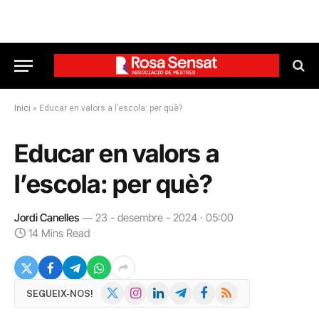
Inici
»
Educar en valors a l’escola: per què?
Educar en valors a
l’escola: per què?
Jordi Canelles
23 - desembre - 2024 · 05:00
14 Mins Read
X
Instagram
LinkedIn
Telegram
Facebook
RSS
SEGUEIX-NOS!
(Twitter)