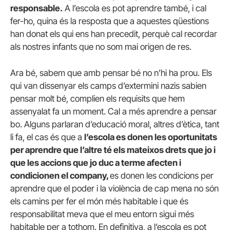
responsable.
A l’escola es pot aprendre també, i cal
fer-ho, quina és la resposta que a aquestes qüestions
han donat els qui ens han precedit, perquè cal recordar
als nostres infants que no som mai origen de res.
Ara bé, sabem que amb pensar bé no n’hi ha prou. Els
qui van dissenyar els camps d’extermini nazis sabien
pensar molt bé, complien els requisits que hem
assenyalat fa un moment. Cal a més aprendre a pensar
bo. Alguns parlaran d’educació moral, altres d’ètica, tant
li fa, el cas és que a
l’escola es donen les oportunitats
per aprendre que l’altre té els mateixos drets que jo i
que les accions que jo duc a terme afecten i
condicionen el company,
es donen les condicions per
aprendre que el poder i la violència de cap mena no són
els camins per fer el món més habitable i que és
responsabilitat meva que el meu entorn sigui més
habitable per a tothom. En definitiva, a l’escola es pot