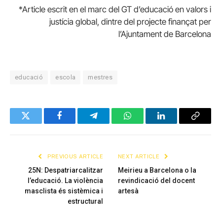
*Article escrit en el marc del GT d’educació en valors i
justícia global, dintre del projecte finançat per
l’Ajuntament de Barcelona
educació
escola
mestres
Twitter
Facebook
Telegram
WhatsApp
LinkedIn
Copy
Link
PREVIOUS ARTICLE
NEXT ARTICLE
25N: Despatriarcalitzar
Meirieu a Barcelona o la
l’educació. La violència
revindicació del docent
masclista és sistèmica i
artesà
estructural