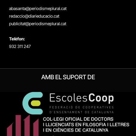
(Twitter)
abasanta@periodismeplural.cat
redaccio@diarieducacio.cat
publicitat@periodismeplural.cat
Telèfon:
932 311 247
AMB EL SUPORT DE