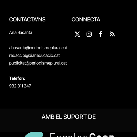
CONTACTA'NS
CONNECTA
Ana Basanta
X
Instagram
Facebook
RSS
(Twitter)
abasanta@periodismeplural.cat
redaccio@diarieducacio.cat
publicitat@periodismeplural.cat
Telèfon:
932 311 247
AMB EL SUPORT DE