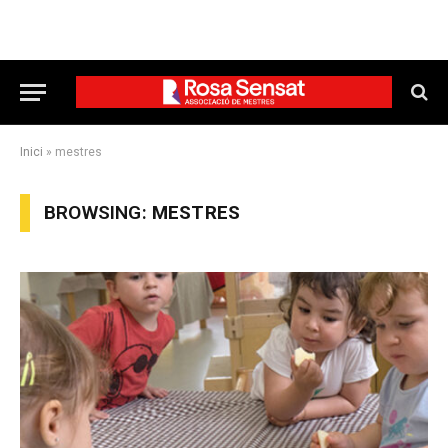
Inici
»
mestres
BROWSING:
MESTRES