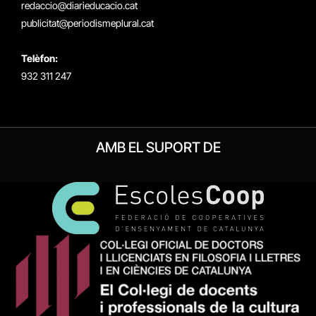
redaccio@diarieducacio.cat
publicitat@periodismeplural.cat
Telèfon:
932 311 247
AMB EL SUPORT DE