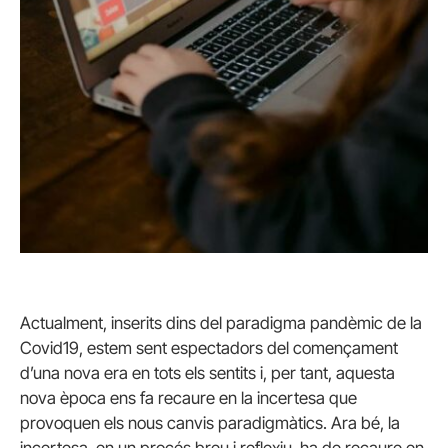
Actualment, inserits dins del paradigma pandèmic de la
Covid19, estem sent espectadors del començament
d’una nova era en tots els sentits i, per tant, aquesta
nova època ens fa recaure en la incertesa que
provoquen els nous canvis paradigmàtics. Ara bé, la
incertesa, en un procés breu i reflexiu, ha de recaure en