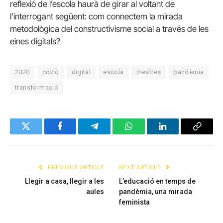
reflexió de l’escola haurà de girar al voltant de
l’interrogant següent: com connectem la mirada
metodològica del constructivisme social a través de les
eines digitals?
2020
covid
digital
escola
mestres
pandèmia
transformació
Twitter
Facebook
Telegram
WhatsApp
LinkedIn
Copy
Link
PREVIOUS ARTICLE
NEXT ARTICLE
Llegir a casa, llegir a les
L’educació en temps de
aules
pandèmia, una mirada
feminista