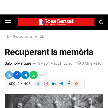
Inici
»
Recuperant la memòria
Recuperant la memòria
Salomó Marquès
13 - abril - 2021 · 22:20
6 Mins Read
X
Instagram
LinkedIn
Telegram
Facebook
RSS
SEGUEIX-NOS!
(Twitter)