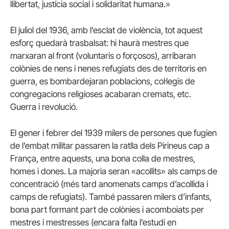
llibertat, justícia social i solidaritat humana.»
El juliol del 1936, amb l’esclat de violència, tot aquest
esforç quedarà trasbalsat: hi haurà mestres que
marxaran al front (voluntaris o forçosos), arribaran
colònies de nens i nenes refugiats des de territoris en
guerra, es bombardejaran poblacions, col·legis de
congregacions religioses acabaran cremats, etc.
Guerra i revolució.
El gener i febrer del 1939 milers de persones que fugien
de l’embat militar passaren la ratlla dels Pirineus cap a
França, entre aquests, una bona colla de mestres,
homes i dones. La majoria seran «acollits» als camps de
concentració (més tard anomenats camps d’acollida i
camps de refugiats). També passaren milers d’infants,
bona part formant part de colònies i acomboiats per
mestres i mestresses (encara falta l’estudi en