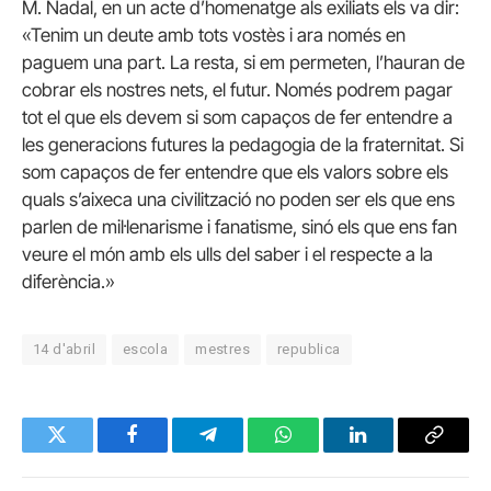
M. Nadal, en un acte d’homenatge als exiliats els va dir:
«Tenim un deute amb tots vostès i ara només en
paguem una part. La resta, si em permeten, l’hauran de
cobrar els nostres nets, el futur. Només podrem pagar
tot el que els devem si som capaços de fer entendre a
les generacions futures la pedagogia de la fraternitat. Si
som capaços de fer entendre que els valors sobre els
quals s’aixeca una civilització no poden ser els que ens
parlen de mil·lenarisme i fanatisme, sinó els que ens fan
veure el món amb els ulls del saber i el respecte a la
diferència.»
14 d'abril
escola
mestres
republica
Twitter
Facebook
Telegram
WhatsApp
LinkedIn
Copy
Link