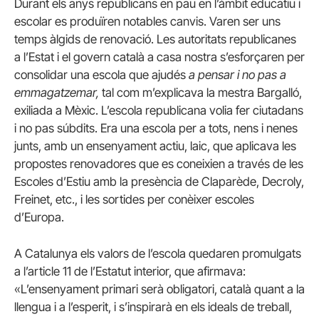
Durant els anys republicans en pau en l’àmbit educatiu i
escolar es produïren notables canvis. Varen ser uns
temps àlgids de renovació. Les autoritats republicanes
a l’Estat i el govern català a casa nostra s’esforçaren per
consolidar una escola que ajudés
a pensar i no pas a
emmagatzemar,
tal com m’explicava la mestra Bargalló,
exiliada a Mèxic. L’escola republicana volia fer ciutadans
i no pas súbdits. Era una escola per a tots, nens i nenes
junts, amb un ensenyament actiu, laic, que aplicava les
propostes renovadores que es coneixien a través de les
Escoles d’Estiu amb la presència de Claparède, Decroly,
Freinet, etc., i les sortides per conèixer escoles
d’Europa.
A Catalunya els valors de l’escola quedaren promulgats
a l’article 11 de l’Estatut interior, que afirmava:
«L’ensenyament primari serà obligatori, català quant a la
llengua i a l’esperit, i s’inspirarà en els ideals de treball,