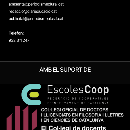
abasanta@periodismeplural.cat
redaccio@diarieducacio.cat
publicitat@periodismeplural.cat
Telèfon:
932 311 247
AMB EL SUPORT DE