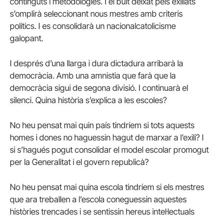
continguts i metodologies. I el buit deixat pels exiliats
s’omplirà seleccionant nous mestres amb criteris
polítics. I es consolidarà un nacionalcatolicisme
galopant.
I després d’una llarga i dura dictadura arribarà la
democràcia. Amb una amnistia que farà que la
democràcia sigui de segona divisió. I continuarà el
silenci. Quina història s’explica a les escoles?
No heu pensat mai quin país tindríem si tots aquests
homes i dones no haguessin hagut de marxar a l’exili? I
si s’hagués pogut consolidar el model escolar promogut
per la Generalitat i el govern republicà?
No heu pensat mai quina escola tindríem si els mestres
que ara treballen a l’escola coneguessin aquestes
històries trencades i se sentissin hereus intel·lectuals