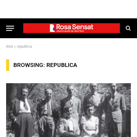
Inici
»
republica
BROWSING:
REPUBLICA