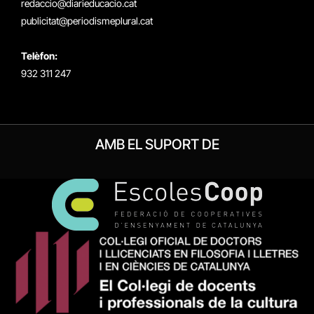
redaccio@diarieducacio.cat
publicitat@periodismeplural.cat
Telèfon:
932 311 247
AMB EL SUPORT DE