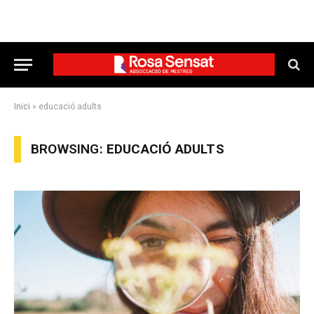
Inici
»
educació adults
BROWSING:
EDUCACIÓ ADULTS