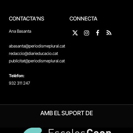
CONTACTA'NS
CONNECTA
Ana Basanta
X
Instagram
Facebook
RSS
(Twitter)
abasanta@periodismeplural.cat
redaccio@diarieducacio.cat
publicitat@periodismeplural.cat
Telèfon:
932 311 247
AMB EL SUPORT DE