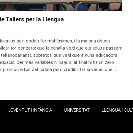
 de Tallers per la Llengua
ucatius se’n poden fer moltíssimes, i la majoria deuen
licar tot per zero: que la canalla vegi que els adults passem
tellanoparlant i, sobretot, que vegi que alguns educadors
uació, per més variables hi hagi, si al final hi ha un zero
er promoure l’ús del català perd credibilitat si veuen que…
JOVENTUT I INFÀNCIA
UNIVERSITAT
LLENGUA I CUL