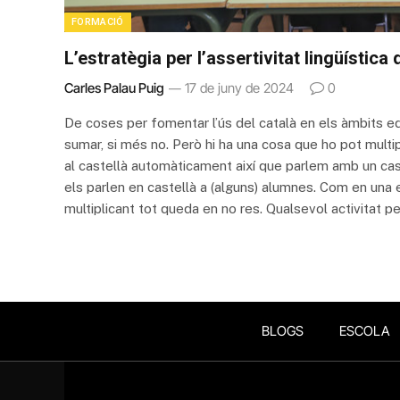
FORMACIÓ
L’estratègia per l’assertivitat lingüística
Carles Palau Puig
17 de juny de 2024
0
De coses per fomentar l’ús del català en els àmbits ed
sumar, si més no. Però hi ha una cosa que ho pot multip
al castellà automàticament així que parlem amb un cas
els parlen en castellà a (alguns) alumnes. Com en una eq
multiplicant tot queda en no res. Qualsevol activitat p
BLOGS
ESCOLA