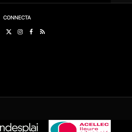
CONNECTA
X
Instagram
Facebook
RSS
(Twitter)