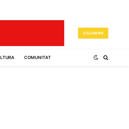
COL·LABORA
ULTURA
COMUNITAT