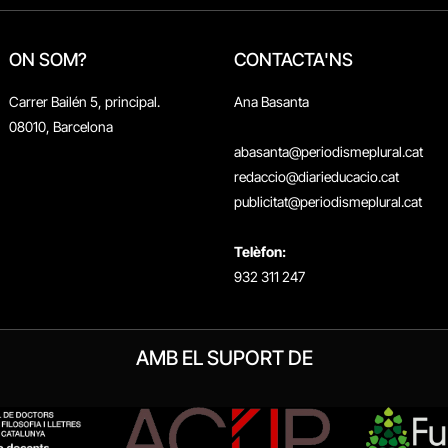
ON SOM?
CONTACTA'NS
Carrer Bailén 5, principal.
Ana Basanta
08010, Barcelona
abasanta@periodismeplural.cat
redaccio@diarieducacio.cat
publicitat@periodismeplural.cat
Telèfon:
932 311 247
AMB EL SUPORT DE