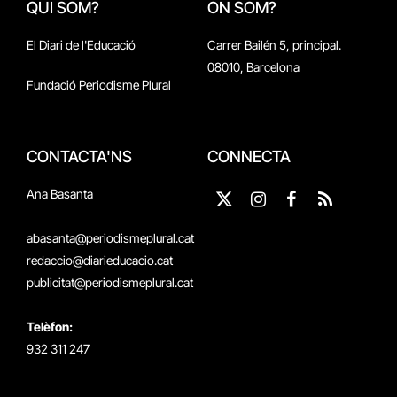
QUI SOM?
ON SOM?
El Diari de l'Educació
Carrer Bailén 5, principal.
08010, Barcelona
Fundació Periodisme Plural
CONTACTA'NS
CONNECTA
Ana Basanta
X
Instagram
Facebook
RSS
(Twitter)
abasanta@periodismeplural.cat
redaccio@diarieducacio.cat
publicitat@periodismeplural.cat
Telèfon:
932 311 247