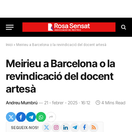
Inici
»
Meirieu a Barcelona o la revindicació del docent artesà
Meirieu a Barcelona o la
revindicació del docent
artesà
Andreu Mumbrú
21 - febrer - 2025 · 16:12
4 Mins Read
X
Instagram
LinkedIn
Telegram
Facebook
RSS
SEGUEIX-NOS!
(Twitter)