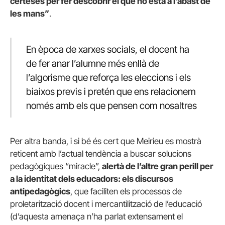
certeses per fer descobrir el que no està a l’abast de
les mans”
.
En època de xarxes socials, el docent ha
de fer anar l’alumne més enllà de
l’algorisme que reforça les eleccions i els
biaixos previs i pretén que ens relacionem
només amb els que pensen com nosaltres
Per altra banda, i si bé és cert que Meirieu es mostrà
reticent amb l’actual tendència a buscar solucions
pedagògiques “miracle”,
alertà de l’altre gran perill per
a la identitat dels educadors: els discursos
antipedagògics
, que faciliten els processos de
proletarització docent i mercantilització de l’educació
(d’aquesta amenaça n’ha parlat extensament el