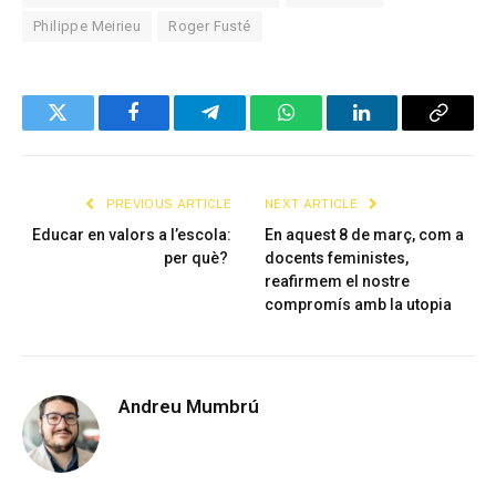
Philippe Meirieu
Roger Fusté
Twitter
Facebook
Telegram
WhatsApp
LinkedIn
Copy
Link
PREVIOUS ARTICLE
NEXT ARTICLE
Educar en valors a l’escola:
En aquest 8 de març, com a
per què?
docents feministes,
reafirmem el nostre
compromís amb la utopia
Andreu Mumbrú