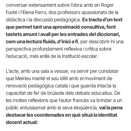
conversar extensament sobre l’obra amb en Roger
Fusté i l’Elena Ferro, dos professors apassionats de la
didàctica i la discussió pedagògica.
Es tracta d’un text
que permet tant una aproximació consultiva, fent
tastets amunt i avall per les entrades del diccionari,
com una lectura fluida, d’inici a fi
, per descobrir-hi una
perspectiva profundament reflexiva i crítica sobre
l’educació, més enllà de la institució escolar.
L’acte, amb una sala a vessar, va servir per constatar
que Meirieu manté el seu idil·li amb el moviment de
renovació pedagògica català i que guarda intacta la
capacitat de fer de brúixola dels debats educatius. De
les moltes reflexions que l’autor francès va brindar a un
públic entusiasmat amb la seva eloqüència,
val la pena
destacar les coordenades en què situà la identitat
docent actual: