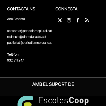
CONTACTA'NS
CONNECTA
Ana Basanta
X
Instagram
Facebook
RSS
(Twitter)
abasanta@periodismeplural.cat
redaccio@diarieducacio.cat
publicitat@periodismeplural.cat
Telèfon:
932 311 247
AMB EL SUPORT DE