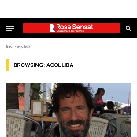
Inici
»
acollida
BROWSING:
ACOLLIDA