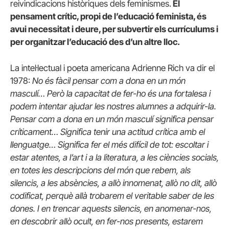
reivindicacions històriques dels feminismes.
El
pensament crític, propi de l’educació feminista, és
avui necessitat i deure, per subvertir els currículums i
per organitzar l’educació des d’un altre lloc.
La intel·lectual i poeta americana Adrienne Rich va dir el
1978:
No és fàcil pensar com a dona en un món
masculí… Però la capacitat de fer-ho és una fortalesa i
podem intentar ajudar les nostres alumnes a adquirir-la.
Pensar com a dona en un món masculí significa pensar
críticament… Significa tenir una actitud crítica amb el
llenguatge… Significa fer el més difícil de tot: escoltar i
estar atentes, a l’art i a la literatura, a les ciències socials,
en totes les descripcions del món que rebem, als
silencis, a les absències, a allò innomenat, allò no dit, allò
codificat, perquè allà trobarem el veritable saber de les
dones. I en trencar aquests silencis, en anomenar-nos,
en descobrir allò ocult, en fer-nos presents, estarem