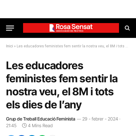
Inici
»
Les educadores feministes fem sentir la nostra veu, el 8M i tots els dies de l’any
Les educadores
feministes fem sentir la
nostra veu, el 8M i tots
els dies de l’any
Grup de Treball Educació Feminista
29 - febrer - 2024 ·
21:45
4 Mins Read