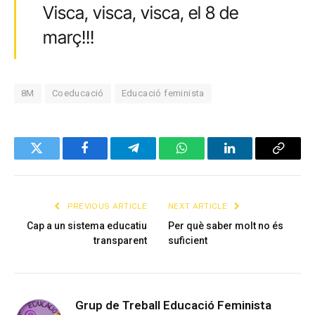
Visca, visca, visca, el 8 de
març!!!
8M
Coeducació
Educació feminista
Twitter
Facebook
Telegram
WhatsApp
LinkedIn
Copy
Link
PREVIOUS ARTICLE
NEXT ARTICLE
Cap a un sistema educatiu
Per què saber molt no és
transparent
suficient
Grup de Treball Educació Feminista