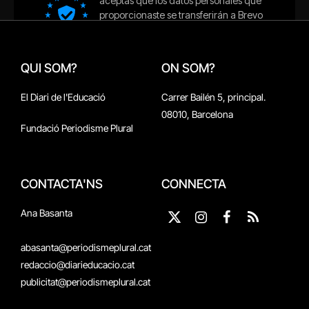
QUI SOM?
ON SOM?
El Diari de l'Educació
Carrer Bailén 5, principal.
08010, Barcelona
Fundació Periodisme Plural
CONTACTA'NS
CONNECTA
Ana Basanta
X
Instagram
Facebook
RSS
(Twitter)
abasanta@periodismeplural.cat
redaccio@diarieducacio.cat
publicitat@periodismeplural.cat