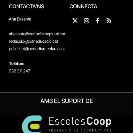
CONTACTA'NS
CONNECTA
Ana Basanta
X
Instagram
Facebook
RSS
(Twitter)
abasanta@periodismeplural.cat
redaccio@diarieducacio.cat
publicitat@periodismeplural.cat
Telèfon:
932 311 247
AMB EL SUPORT DE