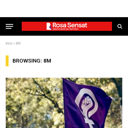
Inici
»
8M
BROWSING:
8M