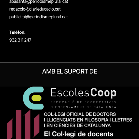
abasanta@periodismeplural.cat
redaccio@diarieducacio.cat
publicitat@periodismeplural.cat
Telèfon:
932 311 247
AMB EL SUPORT DE