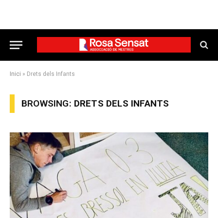
Inici
»
Drets dels Infants
BROWSING:
DRETS DELS INFANTS