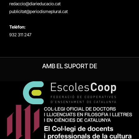
redaccio@diarieducacio.cat
publicitat@periodismeplural.cat
Telèfon:
932 311 247
AMB EL SUPORT DE