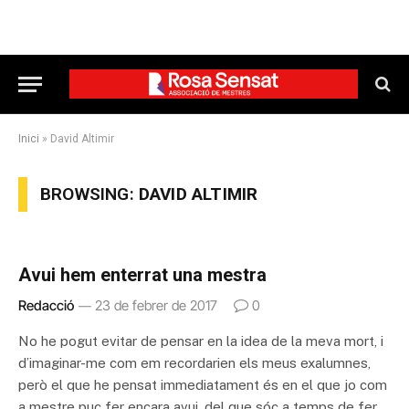
Inici
»
David Altimir
BROWSING:
DAVID ALTIMIR
Avui hem enterrat una mestra
Redacció
23 de febrer de 2017
0
No he pogut evitar de pensar en la idea de la meva mort, i
d’imaginar-me com em recordarien els meus exalumnes,
però el que he pensat immediatament és en el que jo com
a mestre puc fer encara avui, del que sóc a temps de fer,