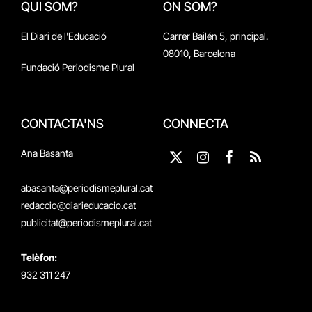
QUI SOM?
ON SOM?
El Diari de l'Educació
Carrer Bailén 5, principal.
08010, Barcelona
Fundació Periodisme Plural
CONTACTA'NS
CONNECTA
Ana Basanta
X
Instagram
Facebook
RSS
(Twitter)
abasanta@periodismeplural.cat
redaccio@diarieducacio.cat
publicitat@periodismeplural.cat
Telèfon:
932 311 247