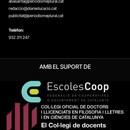
abasanta@periodismeplural.cat
redaccio@diarieducacio.cat
publicitat@periodismeplural.cat
Telèfon:
932 311 247
AMB EL SUPORT DE