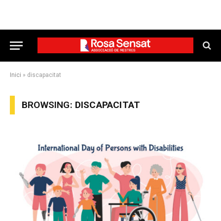
Inici
»
discapacitat
BROWSING:
DISCAPACITAT