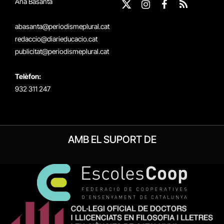
Ana Basanta
X
Instagram
Facebook
RSS
(Twitter)
abasanta@periodismeplural.cat
redaccio@diarieducacio.cat
publicitat@periodismeplural.cat
Telèfon:
932 311 247
AMB EL SUPORT DE