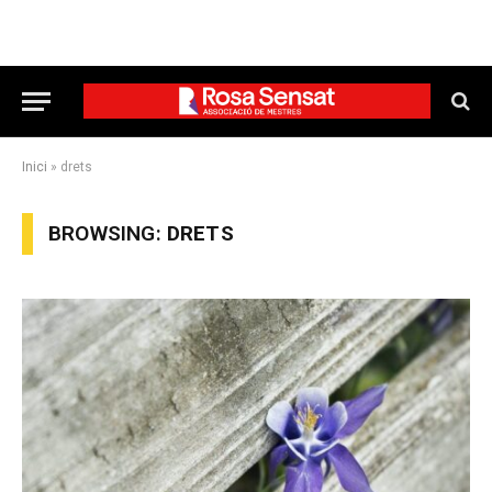
Inici
»
drets
BROWSING:
DRETS