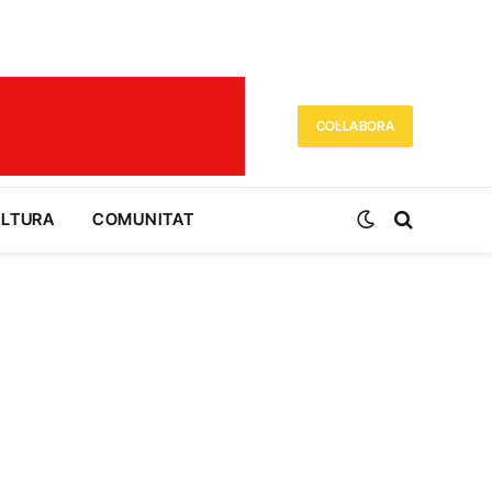
COL·LABORA
ULTURA
COMUNITAT