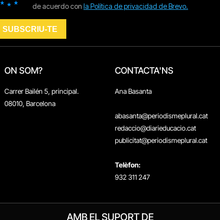
ON SOM?
CONTACTA'NS
Carrer Bailén 5, principal.
Ana Basanta
08010, Barcelona
abasanta@periodismeplural.cat
redaccio@diarieducacio.cat
publicitat@periodismeplural.cat
Telèfon:
932 311 247
AMB EL SUPORT DE