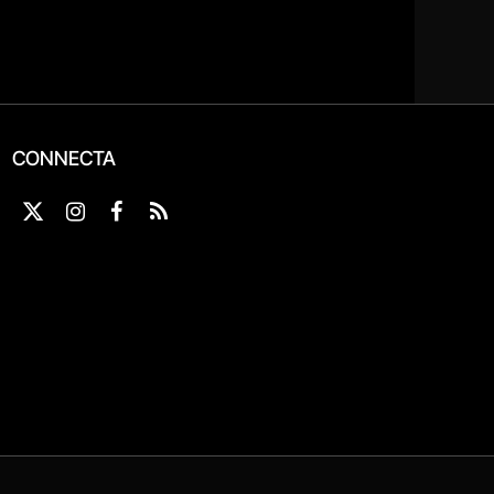
CONNECTA
X
Instagram
Facebook
RSS
(Twitter)