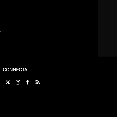
CONNECTA
X
Instagram
Facebook
RSS
(Twitter)