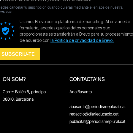
ON SOM?
CONTACTA'NS
Carrer Bailén 5, principal.
Ana Basanta
08010, Barcelona
abasanta@periodismeplural.cat
redaccio@diarieducacio.cat
publicitat@periodismeplural.cat