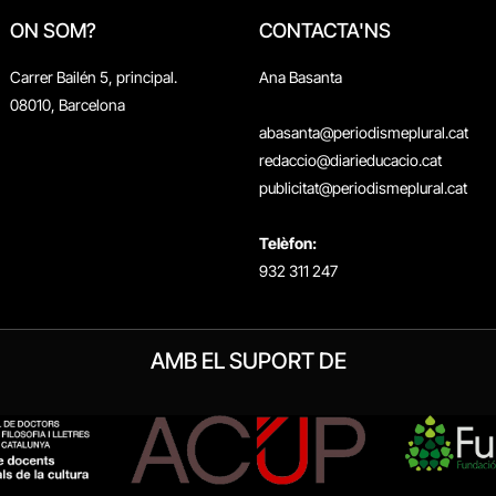
ON SOM?
CONTACTA'NS
Carrer Bailén 5, principal.
Ana Basanta
08010, Barcelona
abasanta@periodismeplural.cat
redaccio@diarieducacio.cat
publicitat@periodismeplural.cat
Telèfon:
932 311 247
AMB EL SUPORT DE