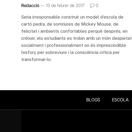
Redacció
13 de febrer de 2017
0
Seria irresponsable construir un model d’escola de
cartó pedra, de somriures de Mickey Mouse, de
felicitat i ambients confortables perquè després, en
créixer, els estudiants es trobin amb un món despietat
socialment i professionalment on és imprescindible
l’esforç per sobreviure i la consciència crítica per
transformar-lo.
BLOGS
ESCOLA