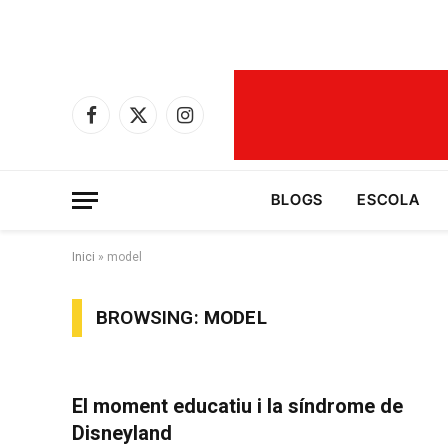
Facebook
X
Instagram
(Twitter)
BLOGS
ESCOLA
Inici
»
model
BROWSING:
MODEL
El moment educatiu i la síndrome de
Disneyland