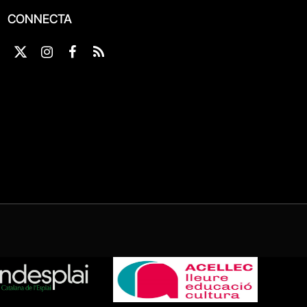
CONNECTA
X
Instagram
Facebook
RSS
(Twitter)