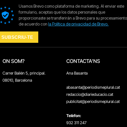
ON SOM?
CONTACTA'NS
Carrer Bailén 5, principal.
Ana Basanta
08010, Barcelona
abasanta@periodismeplural.cat
redaccio@diarieducacio.cat
publicitat@periodismeplural.cat
Telèfon:
932 311 247