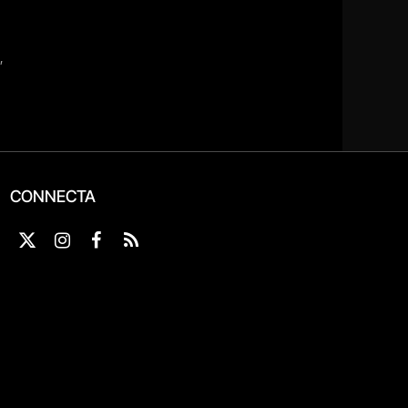
CONNECTA
X
Instagram
Facebook
RSS
(Twitter)