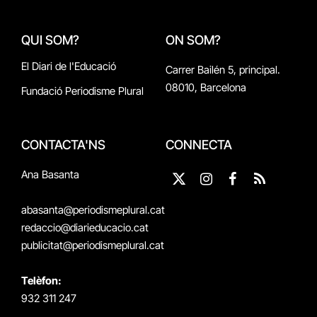
QUI SOM?
ON SOM?
El Diari de l'Educació
Carrer Bailén 5, principal.
08010, Barcelona
Fundació Periodisme Plural
CONTACTA'NS
CONNECTA
Ana Basanta
X
Instagram
Facebook
RSS
(Twitter)
abasanta@periodismeplural.cat
redaccio@diarieducacio.cat
publicitat@periodismeplural.cat
Telèfon:
932 311 247