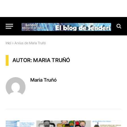
Inici
»
Arxius de Maria Truñó
AUTOR: MARIA TRUÑÓ
Maria Truñó