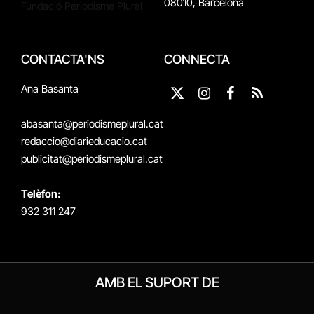
08010, Barcelona
Fundació Periodisme Plural
CONTACTA'NS
CONNECTA
Ana Basanta
X
Instagram
Facebook
RSS
(Twitter)
abasanta@periodismeplural.cat
redaccio@diarieducacio.cat
publicitat@periodismeplural.cat
Telèfon:
932 311 247
AMB EL SUPORT DE