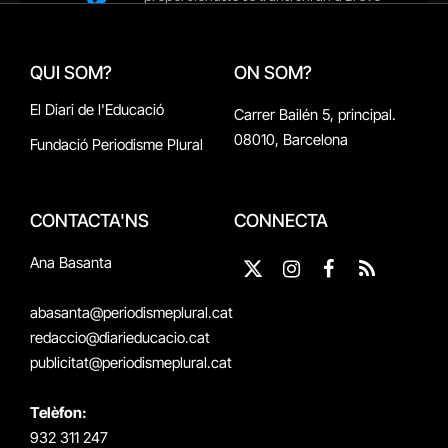
QUI SOM?
ON SOM?
El Diari de l'Educació
Carrer Bailén 5, principal.
08010, Barcelona
Fundació Periodisme Plural
CONTACTA'NS
CONNECTA
Ana Basanta
X
Instagram
Facebook
RSS
(Twitter)
abasanta@periodismeplural.cat
redaccio@diarieducacio.cat
publicitat@periodismeplural.cat
Telèfon:
932 311 247