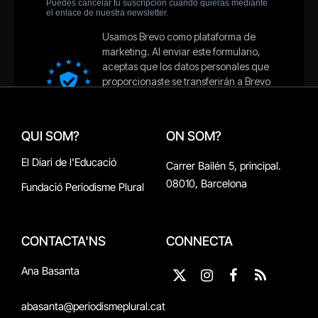
QUI SOM?
ON SOM?
El Diari de l'Educació
Carrer Bailén 5, principal.
08010, Barcelona
Fundació Periodisme Plural
CONTACTA'NS
CONNECTA
Ana Basanta
X
Instagram
Facebook
RSS
(Twitter)
abasanta@periodismeplural.cat