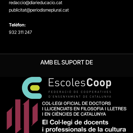
redaccio@diarieducacio.cat
publicitat@periodismeplural.cat
Telèfon:
932 311 247
AMB EL SUPORT DE