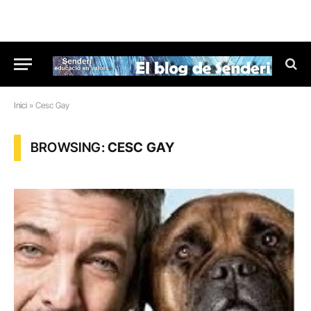
Inici
»
Cesc Gay
BROWSING:
CESC GAY