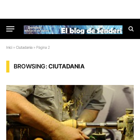
Inici
»
Ciutadania
»
Pàgina 2
BROWSING:
CIUTADANIA