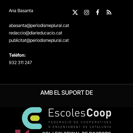
Ana Basanta
X
Instagram
Facebook
RSS
(Twitter)
abasanta@periodismeplural.cat
redaccio@diarieducacio.cat
publicitat@periodismeplural.cat
Telèfon:
932 311 247
AMB EL SUPORT DE