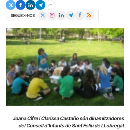
X
Instagram
LinkedIn
Telegram
Facebook
RSS
SEGUEIX-NOS
(Twitter)
Joana Cifre i Clarissa Castaño són
dinamitzadores
del Consell d’Infants de Sant Feliu de LLobregat