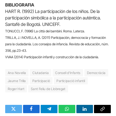
BIBLIOGRAFIA
HART R. (1992) La participación de los niños. De la
participación simbólica a la participación auténtica.
Santafé de Bogotá. UNICEFF.
TONUCCI, F. (1996) La città dei bambini. Roma. Laterza.
TRILLA, J. i NOVELLA, A. (2011) Participación, democracia y formación
para la ciudadanía. Los consejos de infancia. Revista de educación, núm.
356, pp.23-43.
VVAA (2014) Participación infantil y construcción de la ciudadanía.
Ana Novella
Ciutadania
Consell d'Infants
Democràcia
Jaume Trilla
Participació
Participació infantil
Roger Hart
Sant Feliu de Llobregat
Twitter
Facebook
Telegram
WhatsApp
LinkedIn
Copy