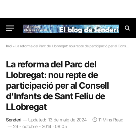
Inici
»
La reforma del Parc del Llobregat: nou repte de participació per al Consell d’Infants de Sant Feliu de LLobregat
La reforma del Parc del
Llobregat: nou repte de
participació per al Consell
d’Infants de Sant Feliu de
LLobregat
Senderi
Updated:
13 de maig de 2024
11 Mins Read
29 - octubre - 2014 · 08:05