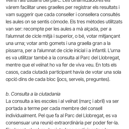
veïns i als usuaris del parc. Les dinamitzadores els
vàrem facilitar unes graelles per registrar els resultats i
vam suggerir que cada conseller i consellera consultés
les aules on se sentís còmode. Els tres mètodes utilitzats
van ser: recompte per les aules a mà alçada, per a
l’alumnat de cicle mitjà i superior, o bé, votar mitjançant
una urna; votar amb gomets i una graella gran a la
pissarra, per a l’alumnat de cicle inicial i a infantil. L’urna
es va utilitzar també a la consulta al Parc del Llobregat,
mentre que el veïnat ho va fer de viva veu. En tots els
casos, cada ciutadà participant havia de votar una sola
opció dins de cada bloc (jocs, serveis, preguntes).
b. Consulta a la ciutadania
La consulta a les escoles i al veïnat (març i abril) va ser
portada a terme per cada membre del consell
individualment. Pel que fa al Parc del Llobregat, es va
consensuar una reunió extraordinària per poder fer-la.