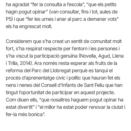
ha agradat “fer la consulta a l’escola”, “que els petits
hagin pogut opinar” (van consultar, fins i tot, aules de
P5) i que “fer les urnes i anar al parc a demanar vots”
els ha engrescat molt.
Considerem que s’ha creat un sentit de comunitat molt
fort, s’ha respirat respecte per l’entorn i les persones i
s’ha viscut la participació genuïna (Novella, Agud, Llena
i Trilla, 2014). Ara només resta esperar als fruits de la
reforma del Parc del Llobregat perquè es tanqui el
procés d’aprenentatge cívic i polític que hauran fet els
nens i nenes del Consell d’Infants de Sant Feliu que han
tingut l’oportunitat de participar en aquest projecte.
Com diuen ells, “que nosaltres haguem pogut opinar ha
estat divertit” i “el millor ha estat poder renovar la ciutat i
fer-la més bonica”.