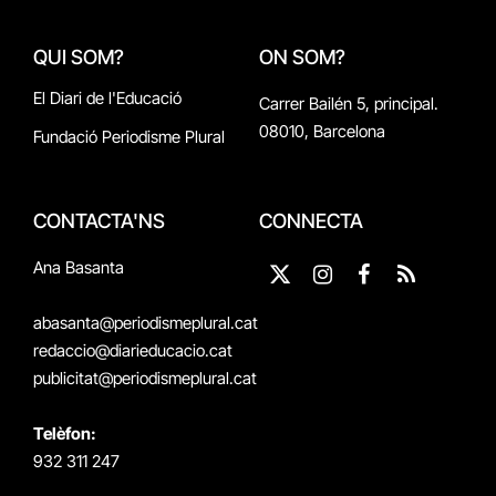
QUI SOM?
ON SOM?
El Diari de l'Educació
Carrer Bailén 5, principal.
08010, Barcelona
Fundació Periodisme Plural
CONTACTA'NS
CONNECTA
Ana Basanta
X
Instagram
Facebook
RSS
(Twitter)
abasanta@periodismeplural.cat
redaccio@diarieducacio.cat
publicitat@periodismeplural.cat
Telèfon:
932 311 247