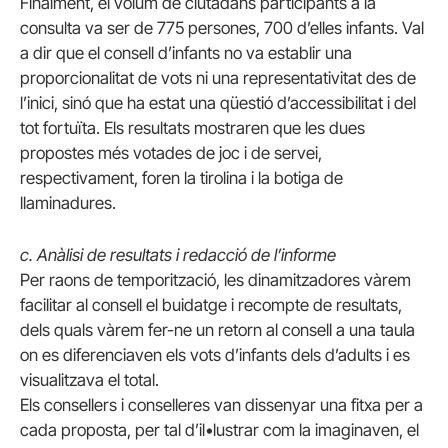
Finalment, el volum de ciutadans participants a la
consulta va ser de 775 persones, 700 d’elles infants. Val
a dir que el consell d’infants no va establir una
proporcionalitat de vots ni una representativitat des de
l’inici, sinó que ha estat una qüestió d’accessibilitat i del
tot fortuïta. Els resultats mostraren que les dues
propostes més votades de joc i de servei,
respectivament, foren la tirolina i la botiga de
llaminadures.
c. Anàlisi de resultats i redacció de l’informe
Per raons de temporització, les dinamitzadores vàrem
facilitar al consell el buidatge i recompte de resultats,
dels quals vàrem fer-ne un retorn al consell a una taula
on es diferenciaven els vots d’infants dels d’adults i es
visualitzava el total.
Els consellers i conselleres van dissenyar una fitxa per a
cada proposta, per tal d’il•lustrar com la imaginaven, el