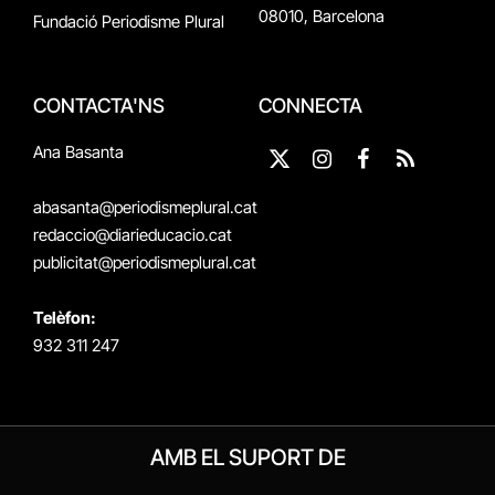
08010, Barcelona
Fundació Periodisme Plural
CONTACTA'NS
CONNECTA
Ana Basanta
X
Instagram
Facebook
RSS
(Twitter)
abasanta@periodismeplural.cat
redaccio@diarieducacio.cat
publicitat@periodismeplural.cat
Telèfon:
932 311 247
AMB EL SUPORT DE