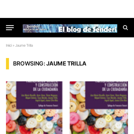
Inici
»
Jaume Trilla
BROWSING:
JAUME TRILLA