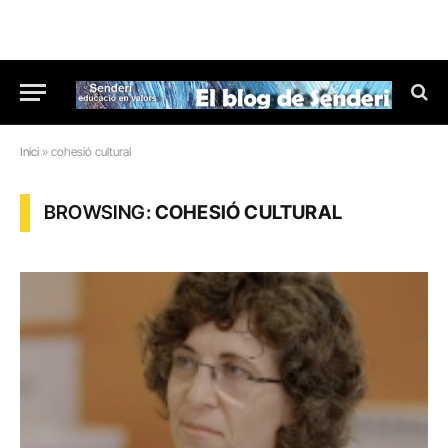
Inici
»
cohesió cultural
BROWSING:
COHESIÓ CULTURAL