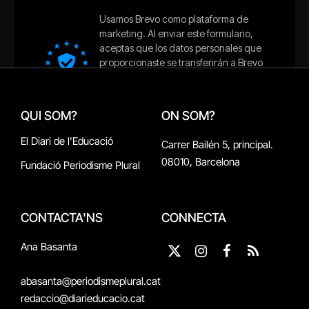
QUI SOM?
ON SOM?
El Diari de l'Educació
Carrer Bailén 5, principal.
08010, Barcelona
Fundació Periodisme Plural
CONTACTA'NS
CONNECTA
Ana Basanta
X
Instagram
Facebook
RSS
(Twitter)
abasanta@periodismeplural.cat
redaccio@diarieducacio.cat