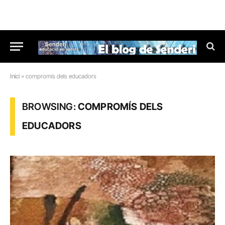
Inici
»
compromís dels educadors
BROWSING:
COMPROMÍS DELS
EDUCADORS