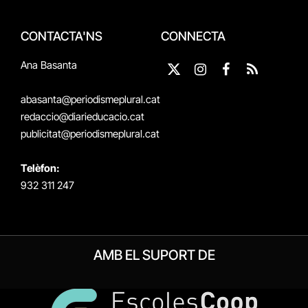
CONTACTA'NS
CONNECTA
Ana Basanta
X
Instagram
Facebook
RSS
(Twitter)
abasanta@periodismeplural.cat
redaccio@diarieducacio.cat
publicitat@periodismeplural.cat
Telèfon:
932 311 247
AMB EL SUPORT DE