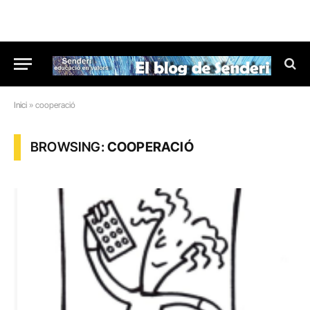
Inici
»
cooperació
BROWSING:
COOPERACIÓ