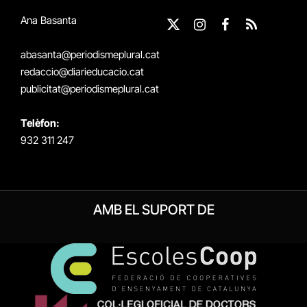
Ana Basanta
X
Instagram
Facebook
RSS
(Twitter)
abasanta@periodismeplural.cat
redaccio@diarieducacio.cat
publicitat@periodismeplural.cat
Telèfon:
932 311 247
AMB EL SUPORT DE