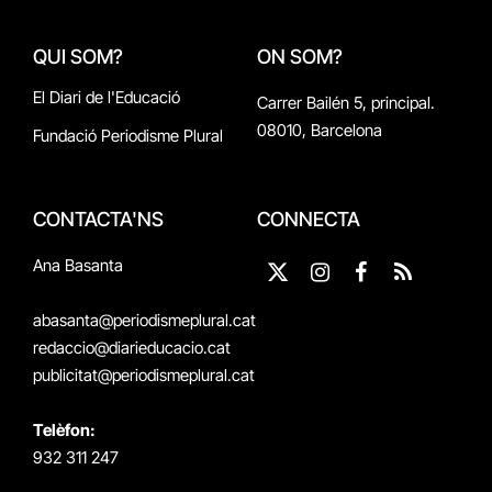
QUI SOM?
ON SOM?
El Diari de l'Educació
Carrer Bailén 5, principal.
08010, Barcelona
Fundació Periodisme Plural
CONTACTA'NS
CONNECTA
Ana Basanta
X
Instagram
Facebook
RSS
(Twitter)
abasanta@periodismeplural.cat
redaccio@diarieducacio.cat
publicitat@periodismeplural.cat
Telèfon:
932 311 247