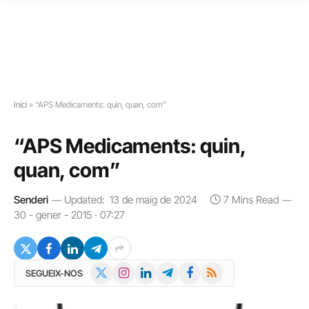
Inici
»
“APS Medicaments: quin, quan, com”
“APS Medicaments: quin,
quan, com”
Senderi
Updated:
13 de maig de 2024
7 Mins Read
30 - gener - 2015 · 07:27
X
Instagram
LinkedIn
Telegram
Facebook
RSS
SEGUEIX-NOS
(Twitter)