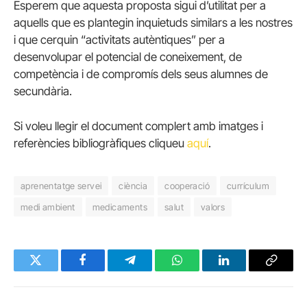
Esperem que aquesta proposta sigui d’utilitat per a
aquells que es plantegin inquietuds similars a les nostres
i que cerquin “activitats autèntiques” per a
desenvolupar el potencial de coneixement, de
competència i de compromís dels seus alumnes de
secundària.
Si voleu llegir el document complert amb imatges i
referències bibliogràfiques cliqueu
aquí
.
aprenentatge servei
ciència
cooperació
currículum
medi ambient
medicaments
salut
valors
Twitter
Facebook
Telegram
WhatsApp
LinkedIn
Copy
Link