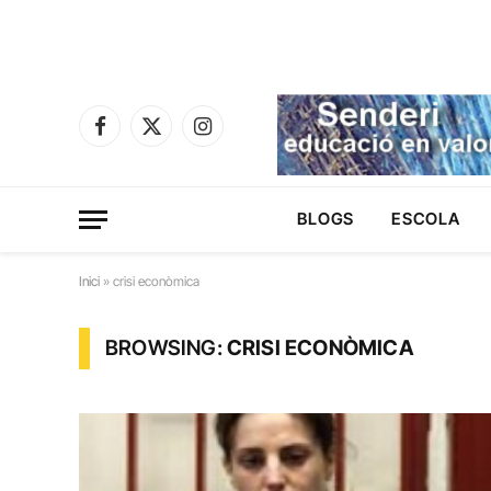
Facebook
X
Instagram
(Twitter)
BLOGS
ESCOLA
Inici
»
crisi econòmica
BROWSING:
CRISI ECONÒMICA