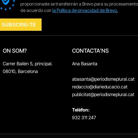
ON SOM?
CONTACTA'NS
Carrer Bailén 5, principal.
Ana Basanta
08010, Barcelona
abasanta@periodismeplural.cat
redaccio@diarieducacio.cat
publicitat@periodismeplural.cat
Telèfon:
932 311 247