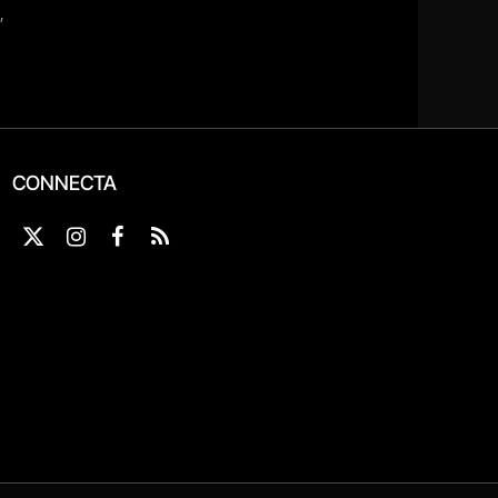
CONNECTA
X
Instagram
Facebook
RSS
(Twitter)