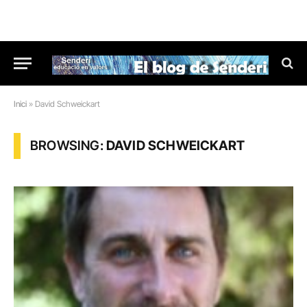
Inici
»
David Schweickart
BROWSING:
DAVID SCHWEICKART