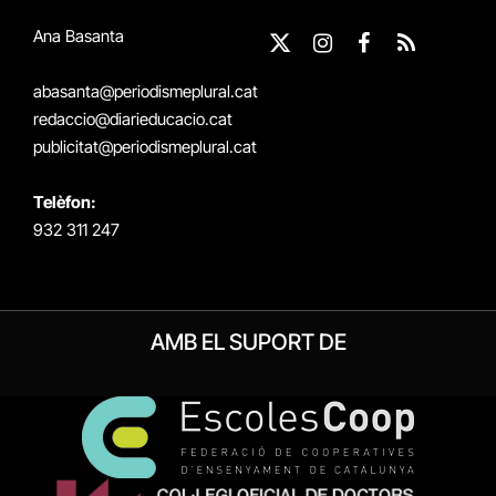
Ana Basanta
X
Instagram
Facebook
RSS
(Twitter)
abasanta@periodismeplural.cat
redaccio@diarieducacio.cat
publicitat@periodismeplural.cat
Telèfon:
932 311 247
AMB EL SUPORT DE