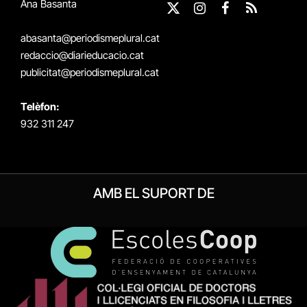
Ana Basanta
X
Instagram
Facebook
RSS
(Twitter)
abasanta@periodismeplural.cat
redaccio@diarieducacio.cat
publicitat@periodismeplural.cat
Telèfon:
932 311 247
AMB EL SUPORT DE