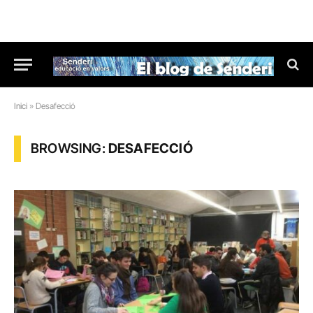
Inici
»
Desafecció
BROWSING:
DESAFECCIÓ