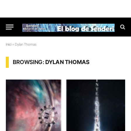
Inici
»
Dylan Thomas
BROWSING:
DYLAN THOMAS