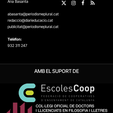
Ana Basanta
X
Instagram
Facebook
RSS
(Twitter)
abasanta@periodismeplural.cat
redaccio@diarieducacio.cat
publicitat@periodismeplural.cat
Telèfon:
932 311 247
AMB EL SUPORT DE