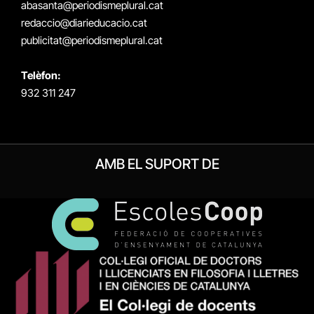
abasanta@periodismeplural.cat
redaccio@diarieducacio.cat
publicitat@periodismeplural.cat
Telèfon:
932 311 247
AMB EL SUPORT DE