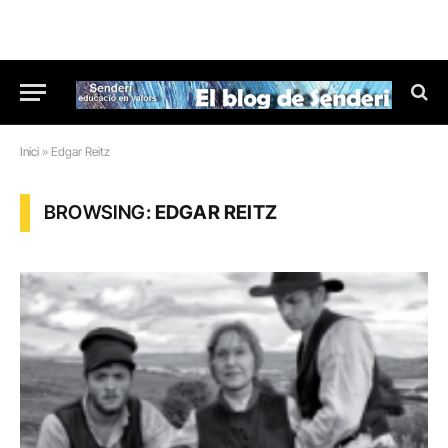
Inici
»
Edgar Reitz
BROWSING:
EDGAR REITZ