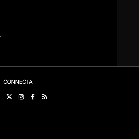
CONNECTA
X
Instagram
Facebook
RSS
(Twitter)