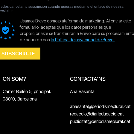
ON SOM?
CONTACTA'NS
Carrer Bailén 5, principal.
Ana Basanta
08010, Barcelona
abasanta@periodismeplural.cat
redaccio@diarieducacio.cat
publicitat@periodismeplural.cat