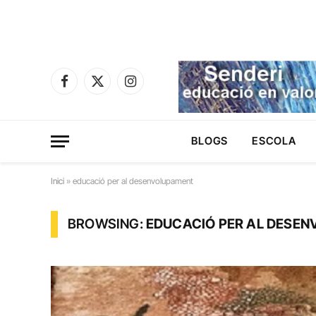
Facebook
X
Instagram
(Twitter)
BLOGS
ESCOLA
Inici
»
educació per al desenvolupament
BROWSING:
EDUCACIÓ PER AL DESE